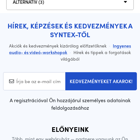
ALTERNATÍV (3)
HÍREK, KÉPZÉSEK ÉS KEDVEZMÉNYEK A
SYNTEX-TŐL
Akciók és kedvezmények kizárólag előfizetőknek
·
Ingyenes
audio- és videó-workshopok
·
Hírek és tippek a forgatások
világából
KEDVEZMÉNYEKET AKAROK!
A regisztrációval Ön hozzájárul személyes adatainak
feldolgozásához
ELŐNYEINK
Több, mint egy webáruház — partnere vagyunk az Ön