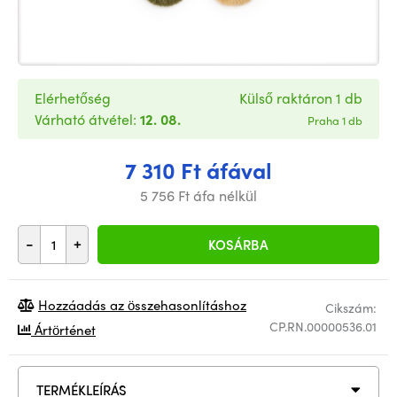
Elérhetőség
Külső raktáron 1 db
Várható átvétel:
12. 08.
Praha 1 db
7 310 Ft áfával
5 756 Ft áfa nélkül
-
+
KOSÁRBA
Hozzáadás az összehasonlításhoz
Cikszám:
CP.RN.00000536.01
Ártörténet
TERMÉKLEÍRÁS