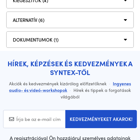
KIEGÉSZÍTŐK (4)
ALTERNATÍV (6)
DOKUMENTUMOK (1)
HÍREK, KÉPZÉSEK ÉS KEDVEZMÉNYEK A
SYNTEX-TŐL
Akciók és kedvezmények kizárólag előfizetőknek
·
Ingyenes
audio- és videó-workshopok
·
Hírek és tippek a forgatások
világából
KEDVEZMÉNYEKET AKAROK!
A regisztrációval Ön hozzájárul személyes adatainak