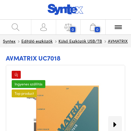
0
0
Syntex
Editáló eszközök
Külső Eszközök USB/TB
AVMATRIX
AVMATRIX UC7018
Új
Ingyenes szállítás
Top product