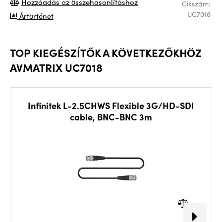
Hozzáadás az összehasonlításhoz
Cikszám:
UC7018
Ártörténet
TOP KIEGÉSZÍTŐK A KÖVETKEZŐKHÖZ
AVMATRIX UC7018
Infinitek L-2.5CHWS Flexible 3G/HD-SDI
cable, BNC-BNC 3m