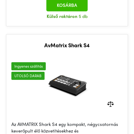
KOSÁRBA
Külső raktáron
5 db
AvMatrix Shark S4
Ingyenes szállítás
UTOLSÓ DARAB
Az AVMATRIX Shark S4 egy kompakt, négycsatornás
keverőpult élő közvetítésekhez és