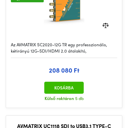
Az AVMATRIX SC2020-12G TR egy professzionális,
kétirányú 12G-SDI/HDMI 2.0 átalakító,
208 080 Ft
KOSÁRBA
Külső raktáron
5 db
AVMATRIX UC1118 SDI to USB3.1 TYPE-C