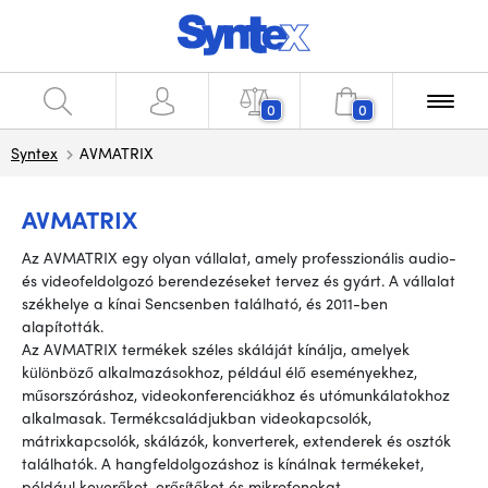
0
0
Syntex
AVMATRIX
AVMATRIX
Az AVMATRIX egy olyan vállalat, amely professzionális audio-
és videofeldolgozó berendezéseket tervez és gyárt. A vállalat
székhelye a kínai Sencsenben található, és 2011-ben
alapították.
Az AVMATRIX termékek széles skáláját kínálja, amelyek
különböző alkalmazásokhoz, például élő eseményekhez,
műsorszóráshoz, videokonferenciákhoz és utómunkálatokhoz
alkalmasak. Termékcsaládjukban videokapcsolók,
mátrixkapcsolók, skálázók, konverterek, extenderek és osztók
találhatók. A hangfeldolgozáshoz is kínálnak termékeket,
például keverőket, erősítőket és mikrofonokat.