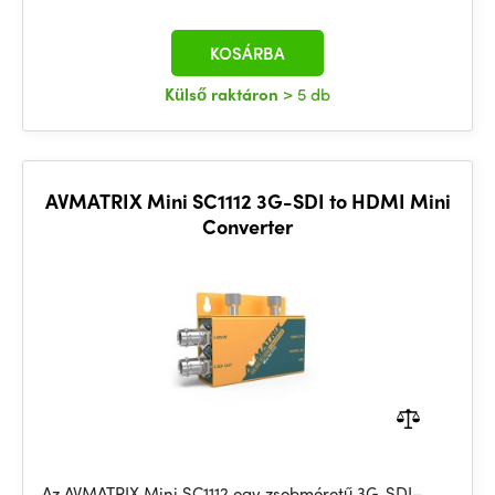
KOSÁRBA
Külső raktáron
> 5 db
AVMATRIX Mini SC1112 3G-SDI to HDMI Mini
Converter
Az AVMATRIX Mini SC1112 egy zsebméretű 3G-SDI–