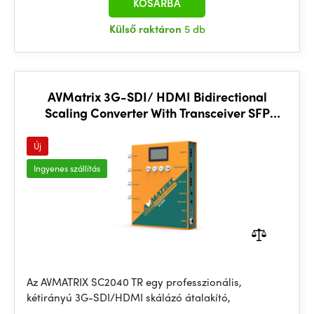
KOSÁRBA
Külső raktáron
5 db
AVMatrix 3G-SDI/ HDMI Bidirectional
Scaling Converter With Transceiver SFP
Module
Új
Ingyenes szállítás
Az AVMATRIX SC2040 TR egy professzionális,
kétirányú 3G-SDI/HDMI skálázó átalakító,