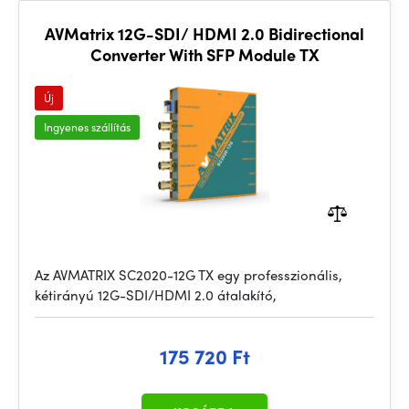
AVMatrix 12G-SDI/ HDMI 2.0 Bidirectional
Converter With SFP Module TX
Új
Ingyenes szállítás
Az AVMATRIX SC2020-12G TX egy professzionális,
kétirányú 12G-SDI/HDMI 2.0 átalakító,
175 720 Ft