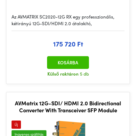
Az AVMATRIX SC2020-12G RX egy professzionális,
kétirányú 12G-SDI/HDMI 2.0 átalakító,
175 720 Ft
KOSÁRBA
Külső raktáron
5 db
AVMatrix 12G-SDI/ HDMI 2.0 Bidirectional
Converter With Transceiver SFP Module
Új
Ingyenes szállítás