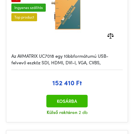
Ingyenes szállítás
Top product
Az AVMATRIX UC7018 egy többformátumú USB-
felvevő eszköz SDI, HDMI, DVI-I, VGA, CVBS,
152 410 Ft
KOSÁRBA
Külső raktáron
2 db