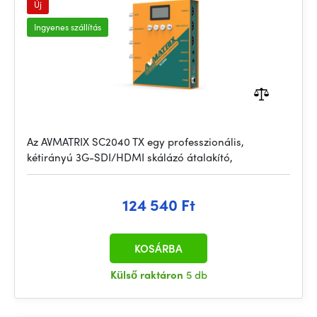
Új
Ingyenes szállítás
Az AVMATRIX SC2040 TX egy professzionális,
kétirányú 3G-SDI/HDMI skálázó átalakító,
124 540 Ft
KOSÁRBA
Külső raktáron
5 db