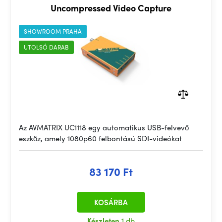
Uncompressed Video Capture
SHOWROOM PRAHA
UTOLSÓ DARAB
Az AVMATRIX UC1118 egy automatikus USB-felvevő
eszköz, amely 1080p60 felbontású SDI-videókat
83 170 Ft
KOSÁRBA
Készleten
1 db