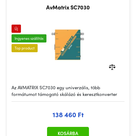
AvMatrix SC7030
Új
Ingyenes szállítás
Top product
Az AVMATRIX SC7030 egy univerzális, több
formátumot támogató skálázó és keresztkonverter
138 460 Ft
KOSÁRBA