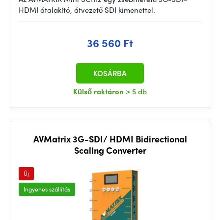
HDMI átalakító, átvezető SDI kimenettel.
36 560 Ft
KOSÁRBA
Külső raktáron
> 5 db
AVMatrix 3G-SDI/ HDMI Bidirectional
Scaling Converter
Új
Ingyenes szállítás