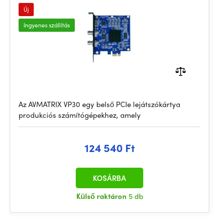
Új
Ingyenes szállítás
Az AVMATRIX VP30 egy belső PCIe lejátszókártya
produkciós számítógépekhez, amely
124 540 Ft
KOSÁRBA
Külső raktáron
5 db