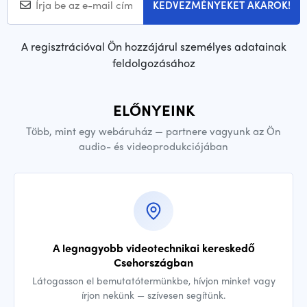
KEDVEZMÉNYEKET AKAROK!
A regisztrációval Ön hozzájárul személyes adatainak
feldolgozásához
ELŐNYEINK
Több, mint egy webáruház — partnere vagyunk az Ön
audio- és videoprodukciójában
A legnagyobb videotechnikai kereskedő
Csehországban
Látogasson el bemutatótermünkbe, hívjon minket vagy
írjon nekünk — szívesen segítünk.