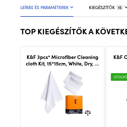
LEÍRÁS ÉS PARAMÉTEREK
KIEGÉSZÍTŐK
15
TOP KIEGÉSZÍTŐK A KÖVETKE
K&F 3pcs* Microfiber Cleaning
K&F C
cloth Kit, 15*15cm, White, Dry, in
vacuum
UTOLSÓ