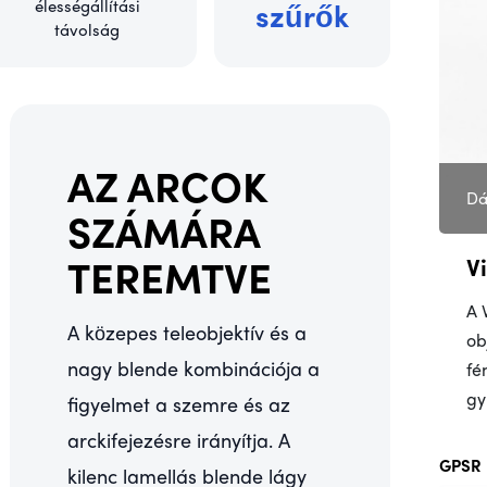
élességállítási
szűrők
távolság
AZ ARCOK
Dá
SZÁMÁRA
TEREMTVE
V
A 
A közepes teleobjektív és a
ob
nagy blende kombinációja a
fé
gy
figyelmet a szemre és az
arckifejezésre irányítja. A
GPSR
kilenc lamellás blende lágy