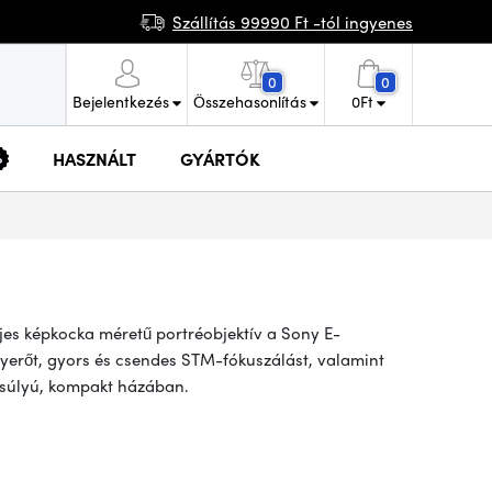
Szállítás 99990 Ft -tól ingyenes
0
0
Bejelentkezés
Összehasonlítás
0
Ft
HASZNÁLT
GYÁRTÓK
jes képkocka méretű portréobjektív a Sony E-
nyerőt, gyors és csendes STM-fókuszálást, valamint
g súlyú, kompakt házában.