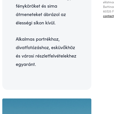
eVatma
fényköröket és sima
Bettinas
60325 
átmeneteket ábrázol az
contac
élességi síkon kívül.
Alkalmas portrékhoz,
divatfotózáshoz, esküvőkhöz
és városi részletfelvételekhez
egyaránt.