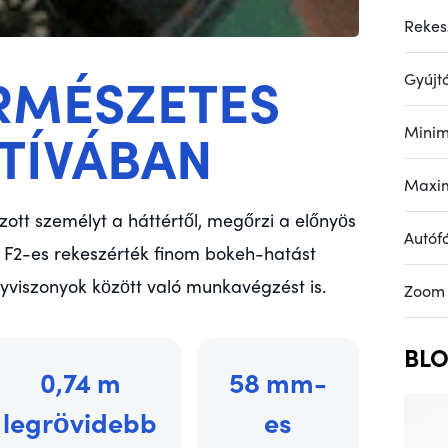
Rekesz
RMÉSZETES
Gyújt
TÍVÁBAN
Minim
Maxim
ott személyt a háttértől, megőrzi a előnyös
Autóf
z F2-es rekeszérték finom bokeh-hatást
nyviszonyok között való munkavégzést is.
Zoom
BLO
0,74 m
58 mm-
legrövidebb
es