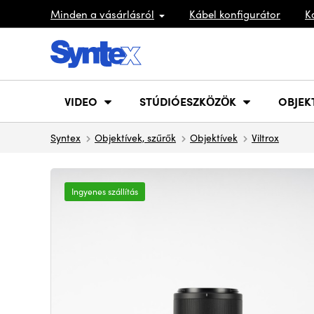
Minden a vásárlásról
Kábel konfigurátor
K
VIDEO
STÚDIÓESZKÖZÖK
OBJEK
Syntex
Objektívek, szűrők
Objektívek
Viltrox
Ingyenes szállítás