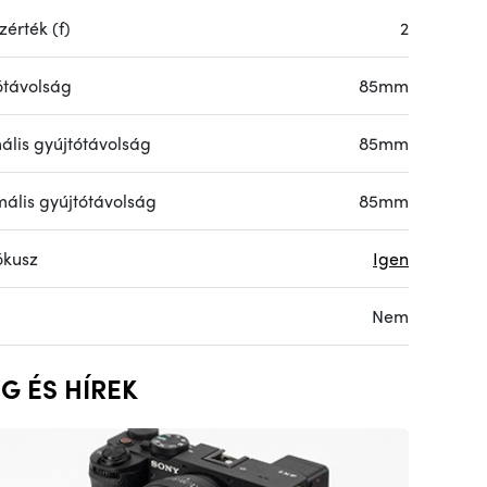
érték (f)
2
ótávolság
85mm
ális gyújtótávolság
85mm
ális gyújtótávolság
85mm
ókusz
Igen
Nem
G ÉS HÍREK