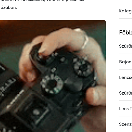
 házában.
Kateg
Főbb
Szűrő
Bajon
Lencs
Szűrő
Lens 
Szenz