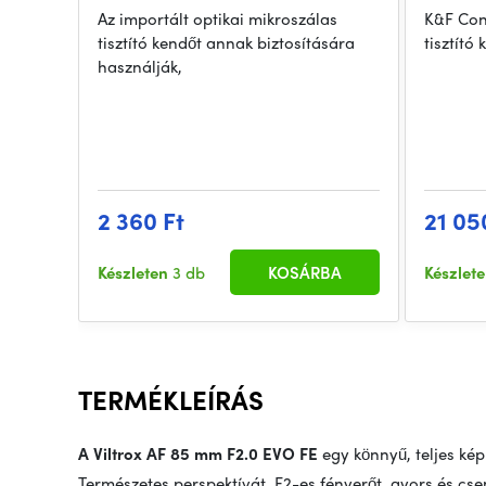
Az importált optikai mikroszálas
K&F Con
tisztító kendőt annak biztosítására
tisztító 
használják,
2 360 Ft
21 05
Készleten
3 db
KOSÁRBA
Készlet
TERMÉKLEÍRÁS
A Viltrox AF 85 mm F2.0 EVO FE
egy könnyű, teljes ké
Természetes perspektívát, F2-es fényerőt, gyors és cs