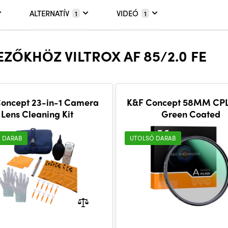
ALTERNATÍV
VIDEÓ
1
1
ZŐKHÖZ VILTROX AF 85/2.0 FE
oncept 23-in-1 Camera
K&F Concept 58MM CPL,
Lens Cleaning Kit
Green Coated
 DARAB
UTOLSÓ DARAB