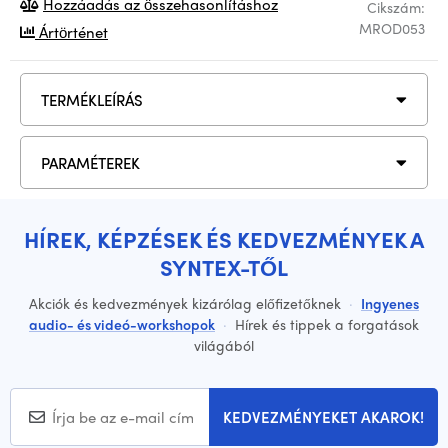
Hozzáadás az összehasonlításhoz
Cikszám:
MROD053
Ártörténet
TERMÉKLEÍRÁS
PARAMÉTEREK
HÍREK, KÉPZÉSEK ÉS KEDVEZMÉNYEK A
SYNTEX-TŐL
Akciók és kedvezmények kizárólag előfizetőknek
·
Ingyenes
audio- és videó-workshopok
·
Hírek és tippek a forgatások
világából
KEDVEZMÉNYEKET AKAROK!