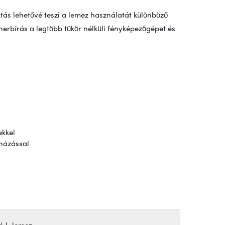
tás lehetővé teszi a lemez használatát különböző
herbírás a legtöbb tükör nélküli fényképezőgépet és
ekkel
názással
ó L-lemez