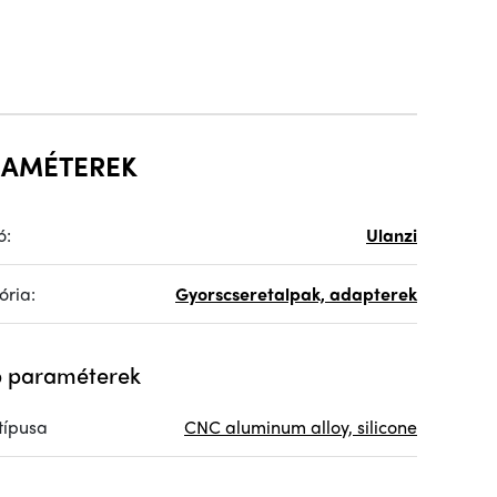
RAMÉTEREK
ó:
Ulanzi
ória:
Gyorscseretalpak, adapterek
 paraméterek
típusa
CNC aluminum alloy, silicone