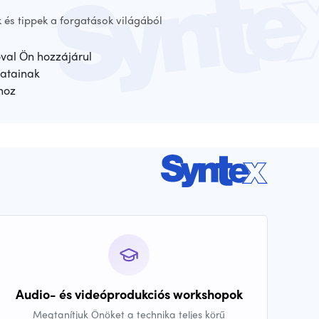
 és tippek a forgatások világából
óval Ön hozzájárul
atainak
hoz
Audio- és videóprodukciós workshopok
Megtanítjuk Önöket a technika teljes körű