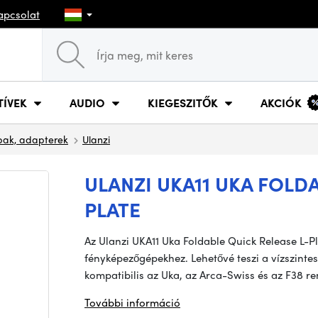
apcsolat
TÍVEK
AUDIO
KIEGESZITŐK
AKCIÓK
pak, adapterek
Ulanzi
ULANZI UKA11 UKA FOLDA
PLATE
Az Ulanzi UKA11 Uka Foldable Quick Release L-P
fényképezőgépekhez. Lehetővé teszi a vízszintes 
kompatibilis az Uka, az Arca-Swiss és az F38 re
További információ