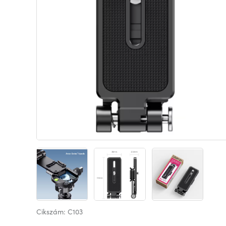
Cikszám: C103