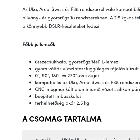
Az Uka, Arca-Swiss és F38 rendszerrel való kompatibili
állvány- és gyorsrögzítő rendszerekben. A 2,5 kg-os te
a könnyebb DSLR-készleteket fedezi.
Főbb jellemzők
összecsukható, gyorsrögzítésű L-lemez
gyors váltás vízszintes/függőleges tájolás között
0°, 90°, 180° és 270°-os szögek
kompatibilis az Uka, Arca-Swiss és F38 rendszer
CNC-megmunkált alumíniumötvözet szilikon pár
beépített imbuszkulcs
terhelhetőség akár 2,5 kg
A CSOMAG TARTALMA
1× Ulanzi UKA11 Uka összecsukható gyorskiold