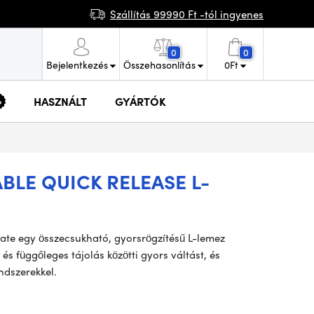
Szállítás 99990 Ft -tól ingyenes
0
0
Bejelentkezés
Összehasonlítás
0
Ft
HASZNÁLT
GYÁRTÓK
BLE QUICK RELEASE L-
late egy összecsukható, gyorsrögzítésű L-lemez
és függőleges tájolás közötti gyors váltást, és
ndszerekkel.