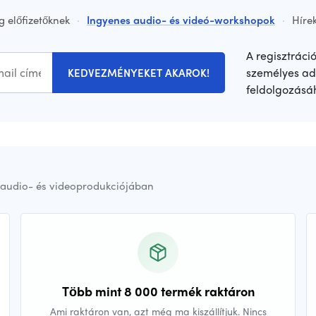
g előfizetőknek
·
Ingyenes audio- és videó-workshopok
·
Hírek
A regisztráci
személyes ad
KEDVEZMÉNYEKET AKAROK!
feldolgozásá
audio- és videoprodukciójában
Több mint 8 000 termék raktáron
Ami raktáron van, azt még ma kiszállítjuk. Nincs