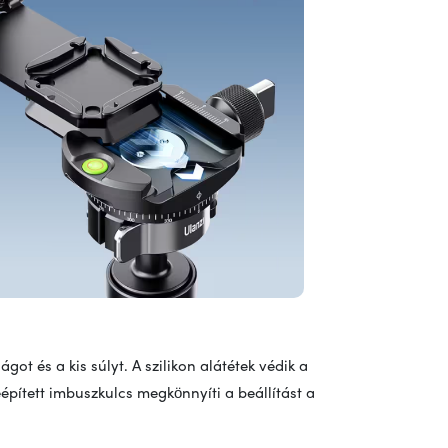
t és a kis súlyt. A szilikon alátétek védik a
eépített imbuszkulcs megkönnyíti a beállítást a