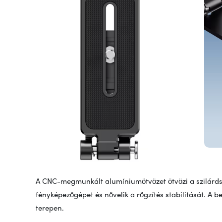
A CNC-megmunkált alumíniumötvözet ötvözi a szilárdságo
fényképezőgépet és növelik a rögzítés stabilitását. A b
terepen.