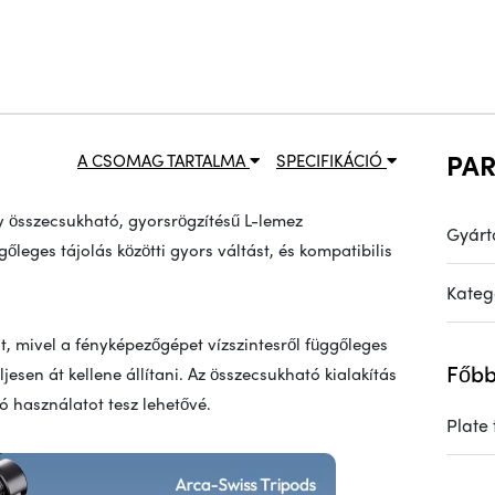
PA
A CSOMAG TARTALMA
SPECIFIKÁCIÓ
y összecsukható, gyorsrögzítésű L-lemez
Gyárt
őleges tájolás közötti gyors váltást, és kompatibilis
Kateg
t, mivel a fényképezőgépet vízszintesről függőleges
Főbb
eljesen át kellene állítani. Az összecsukható kialakítás
ló használatot tesz lehetővé.
Plate 