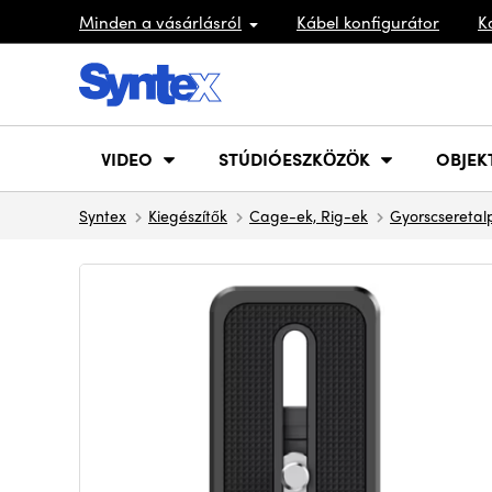
Minden a vásárlásról
Kábel konfigurátor
K
VIDEO
STÚDIÓESZKÖZÖK
OBJEK
Syntex
Kiegészítők
Cage-ek, Rig-ek
Gyorscseretal