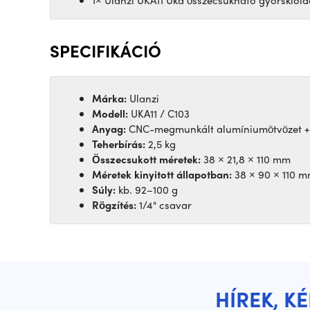
SPECIFIKÁCIÓ
Márka:
Ulanzi
Modell:
UKA11 / C103
Anyag:
CNC-megmunkált alumíniumötvözet + 
Teherbírás:
2,5 kg
Összecsukott méretek:
38 × 21,8 × 110 mm
Méretek kinyitott állapotban:
38 × 90 × 110 
Súly:
kb. 92–100 g
Rögzítés:
1/4" csavar
HÍREK, K