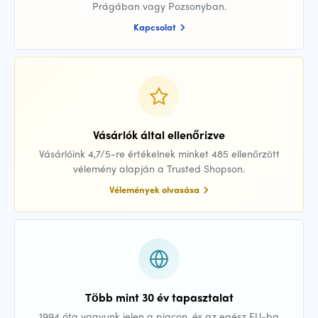
Prágában vagy Pozsonyban.
Kapcsolat
Vásárlók által ellenőrizve
Vásárlóink 4,7/5-re értékelnek minket 485 ellenőrzött
vélemény alapján a Trusted Shopson.
Vélemények olvasása
Több mint 30 év tapasztalat
1994 óta vagyunk jelen a piacon, és az egész EU-ba