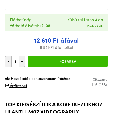
Elérhetőség
Külső raktáron 4 db
Várható átvétel:
12. 08.
Praha 4 db
12 610 Ft áfával
9 929 Ft áfa nélkül
-
+
KOSÁRBA
Hozzáadás az összehasonlításhoz
Cikszám:
L031GBB1
Ártörténet
TOP KIEGÉSZÍTŐK A KÖVETKEZŐKHÖZ
ULANZI LM07 VIDEOGRAPHY