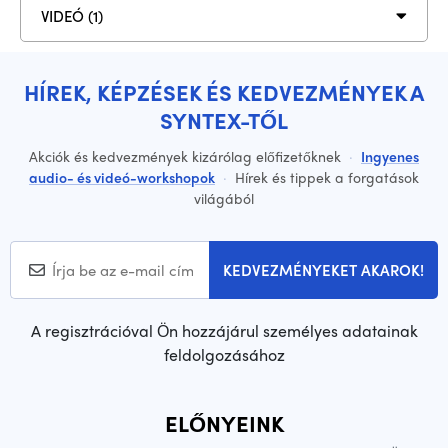
VIDEÓ (1)
HÍREK, KÉPZÉSEK ÉS KEDVEZMÉNYEK A
SYNTEX-TŐL
Akciók és kedvezmények kizárólag előfizetőknek
·
Ingyenes
audio- és videó-workshopok
·
Hírek és tippek a forgatások
világából
KEDVEZMÉNYEKET AKAROK!
A regisztrációval Ön hozzájárul személyes adatainak
feldolgozásához
ELŐNYEINK