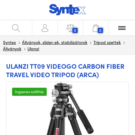
0
0
Syntex
Állványok, slider-ek, stabilizátorok
Tripod szettek
Állványok
Ulanzi
ULANZI TT09 VIDEOGO CARBON FIBER
TRAVEL VIDEO TRIPOD (ARCA)
Ingyenes szállítás