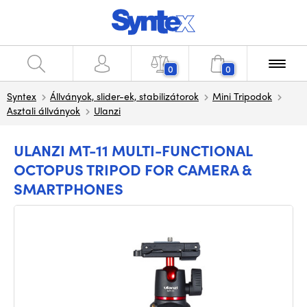
0
0
Syntex
Állványok, slider-ek, stabilizátorok
Mini Tripodok
Asztali állványok
Ulanzi
ULANZI MT-11 MULTI-FUNCTIONAL
OCTOPUS TRIPOD FOR CAMERA &
SMARTPHONES