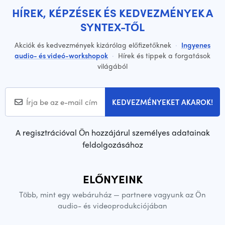
HÍREK, KÉPZÉSEK ÉS KEDVEZMÉNYEK A
SYNTEX-TŐL
Akciók és kedvezmények kizárólag előfizetőknek
·
Ingyenes
audio- és videó-workshopok
·
Hírek és tippek a forgatások
világából
KEDVEZMÉNYEKET AKAROK!
A regisztrációval Ön hozzájárul személyes adatainak
feldolgozásához
ELŐNYEINK
Több, mint egy webáruház — partnere vagyunk az Ön
audio- és videoprodukciójában