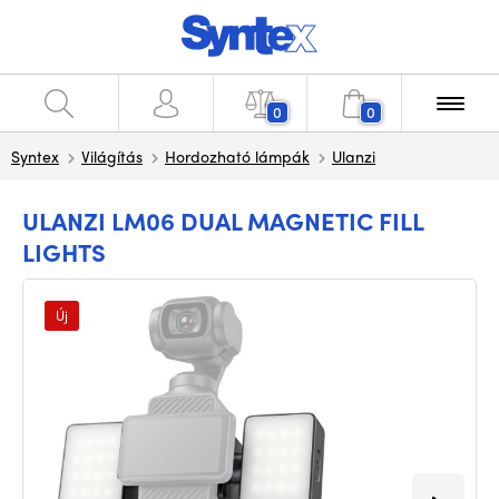
0
0
Syntex
Világítás
Hordozható lámpák
Ulanzi
ULANZI LM06 DUAL MAGNETIC FILL
LIGHTS
Új