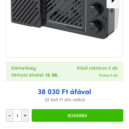
Elérhetőség
Külső raktáron 5 db
Várható átvétel:
13. 08.
Praha 5 db
38 030 Ft áfával
29 945 Ft áfa nélkül
-
+
KOSÁRBA