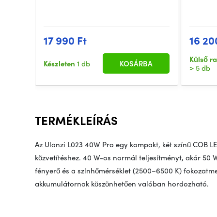
17 990 Ft
16 20
Külső r
Készleten
1 db
KOSÁRBA
> 5 db
TERMÉKLEÍRÁS
Az Ulanzi L023 40W Pro egy kompakt, két színű COB L
közvetítéshez. 40 W-os normál teljesítményt, akár 50
fényerő és a színhőmérséklet (2500–6500 K) fokozatment
akkumulátornak köszönhetően valóban hordozható.