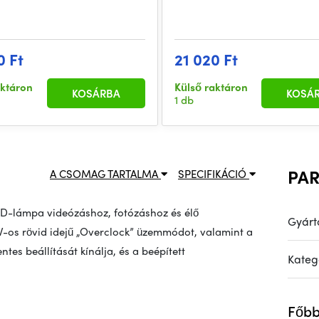
0 Ft
21 020 Ft
aktáron
Külső raktáron
KOSÁRBA
KOSÁ
1 db
PA
A CSOMAG TARTALMA
SPECIFIKÁCIÓ
ED-lámpa videózáshoz, fotózáshoz és élő
Gyárt
 W-os rövid idejű „Overclock” üzemmódot, valamint a
es beállítását kínálja, és a beépített
Kateg
Főbb