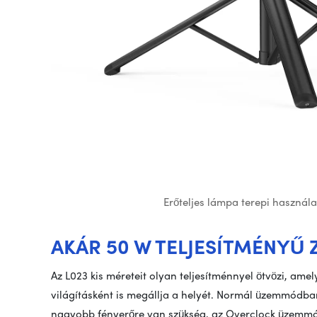
Erőteljes lámpa terepi használa
AKÁR 50 W TELJESÍTMÉNYŰ
Az L023 kis méreteit olyan teljesítménnyel ötvözi, amel
világításként is megállja a helyét. Normál üzemmódba
nagyobb fényerőre van szükség, az Overclock üzemmód a