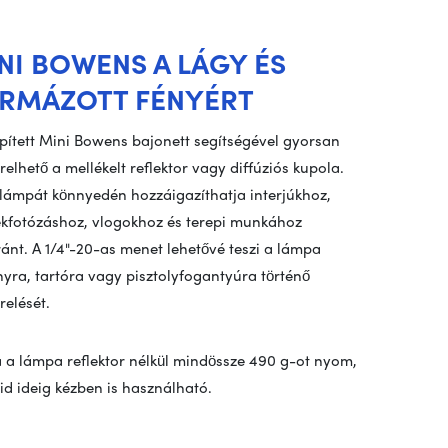
NI BOWENS A LÁGY ÉS
RMÁZOTT FÉNYÉRT
pített Mini Bowens bajonett segítségével gyorsan
erelhető a mellékelt reflektor vagy diffúziós kupola.
 lámpát könnyedén hozzáigazíthatja interjúkhoz,
kfotózáshoz, vlogokhoz és terepi munkához
ánt. A 1/4"-20-as menet lehetővé teszi a lámpa
nyra, tartóra vagy pisztolyfogantyúra történő
relését.
a lámpa reflektor nélkül mindössze 490 g-ot nyom,
id ideig kézben is használható.