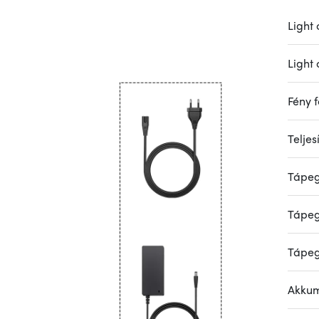
Light 
Light 
Fény f
Telje
Tápeg
Tápeg
Tápeg
Akkum