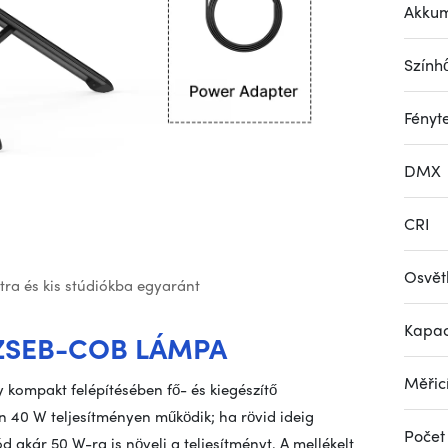
Akkum
Szính
Fényt
DMX
CRI
Osvět
tra és kis stúdiókba egyaránt
Kapac
 ZSEB-COB LÁMPA
Měřicí
y kompakt felépítésében fő- és kiegészítő
n 40 W teljesítményen működik; ha rövid ideig
Počet
kár 50 W-ra is növeli a teljesítményt. A mellékelt