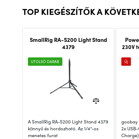
TOP KIEGÉSZÍTŐK A KÖVETK
SmallRig RA-S200 Light Stand
Powe
4379
230V t
PD (Q
UTOLSÓ DARAB
Új
A SmallRig RA-S200 Light Stand 4379
goobay 
könnyű és hordozható. Az 1/4"-os
2x USB-
menetes furat
Charge)