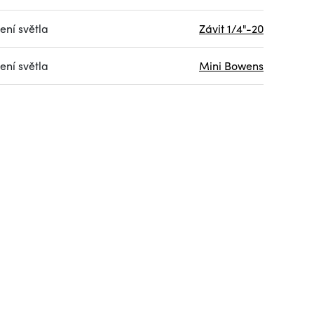
ení světla
Závit 1/4"-20
ení světla
Mini Bowens