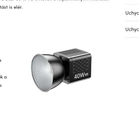
ást is elér.
Uchyc
Uchyc
a
ők a
a