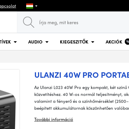
apcsolat
TÍVEK
AUDIO
KIEGESZITŐK
AKCIÓK
ULANZI 40W PRO PORTAB
Az Ulanzi L023 40W Pro egy kompakt, két színű
közvetítéshez. 40 W-os normál teljesítményt, a
valamint a fényerő és a színhőmérséklet (2500–6
beépített akkumulátornak köszönhetően valóba
További információ