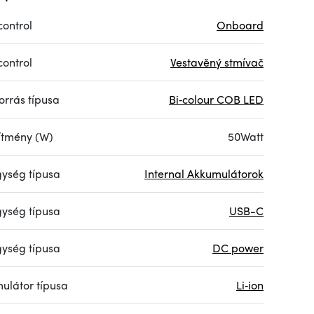
control
Onboard
control
Vestavěný stmívač
orrás típusa
Bi‑colour COB LED
sítmény (W)
50Watt
ység típusa
Internal Akkumulátorok
ység típusa
USB-C
ység típusa
DC power
ulátor típusa
Li‑ion