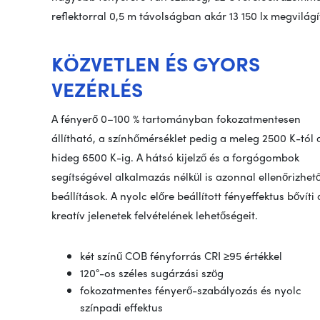
reflektorral 0,5 m távolságban akár 13 150 lx megvilágít
KÖZVETLEN ÉS GYORS
VEZÉRLÉS
A fényerő 0–100 % tartományban fokozatmentesen
állítható, a színhőmérséklet pedig a meleg 2500 K-tól 
hideg 6500 K-ig. A hátsó kijelző és a forgógombok
segítségével alkalmazás nélkül is azonnal ellenőrizhet
beállítások. A nyolc előre beállított fényeffektus bővíti 
kreatív jelenetek felvételének lehetőségeit.
két színű COB fényforrás CRI ≥95 értékkel
120°-os széles sugárzási szög
fokozatmentes fényerő-szabályozás és nyolc
színpadi effektus