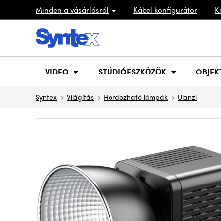
Minden a vásárlásról
Kábel konfigurátor
K
VIDEO
STÚDIÓESZKÖZÖK
OBJEK
Syntex
Világítás
Hordozható lámpák
Ulanzi