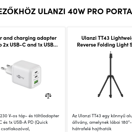
EZŐKHÖZ ULANZI 40W PRO PORTA
r and charging adapter
Ulanzi TT43 Lightwei
o 2x USB-C and 1x USB-A
Reverse Folding Light 
uick charge) 65W, white
230 V-os táp- és töltőadapter
Az Ulanzi TT43 egy könnyű a
C és 1x USB-A PD (Quick
állvány, amelynek lábai 180°
 csatlakozóval,
hátrafelé hajthatók