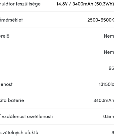
ulátor feszültsége
14.8V / 3400mAh (50.3Wh)
őmérséklet
2500-6500K
erelő
Nem
Nem
95
lenost
13150lx
ita baterie
3400mAh
 vzdálenost osvětlenosti
0.5m
 světelných efektů
8