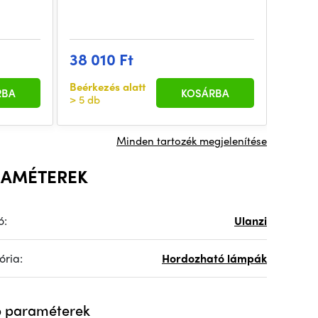
4 20
38 010 Ft
Egyedi
Beérkezés alatt
rendel
RBA
KOSÁRBA
> 5 db
hét
Minden tartozék megjelenítése
RAMÉTEREK
ó:
Ulanzi
ória:
Hordozható lámpák
 paraméterek