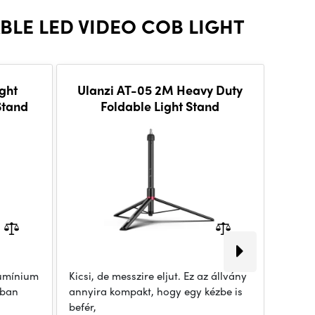
BLE LED VIDEO COB LIGHT
ght
Ulanzi AT-05 2M Heavy Duty
Ula
Stand
Foldable Light Stand
lumínium
Kicsi, de messzire eljut. Ez az állvány
Az Ula
-ban
annyira kompakt, hogy egy kézbe is
softbo
befér,
diffúzo