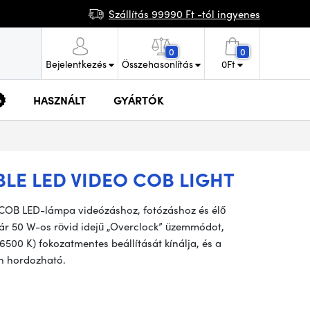
Szállítás 99990 Ft -tól ingyenes
0
0
Bejelentkezés
Összehasonlítás
0
Ft
HASZNÁLT
GYÁRTÓK
LE LED VIDEO COB LIGHT
 COB LED-lámpa videózáshoz, fotózáshoz és élő
kár 50 W-os rövid idejű „Overclock” üzemmódot,
500 K) fokozatmentes beállítását kínálja, és a
n hordozható.