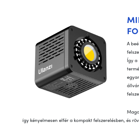
MI
FO
A beé
felsz
Így a
termé
egyar
állvá
felsze
Maga 
így kényelmesen elfér a kompakt felszerelésben, és röv