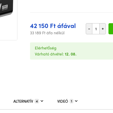
42 150 Ft áfával
-
+
33 189 Ft áfa nélkül
Elérhetőség
Várható átvétel:
12. 08.
ALTERNATÍV
VIDEÓ
4
1