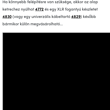
Ha könnyebb felépítésre van szüksége, akkor az alap
ketrechez nyúlhat
4772
és egy XLR fogantyú készletet
4830
(vagy egy univerzális kábeltartó
4829
) később
bármikor külön megvásárolható...