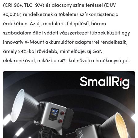
(CRI 96+, TLCI 97+) és
alacsony színeltéréssel (DUV
±0,0015
) rendelkeznek
a tökéletes színkonzisztencia
érdekében. Az új, moduláris felépítésű, három
szabadalom által védett vázszerkezet többek között egy
innovatív V-Mount akkumulátor adapterrel rendelkezik,
amely 24%-kal rövidebb, mint elődje, új GaN
elektronikával, miközben 4%-kal növeli a hatékonyságot.