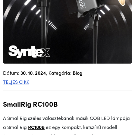
Dátum:
30. 10. 2024
, Kategória:
Blog
TELJES CIKK
SmallRig RC100B
A SmallRig széles választékának másik COB LED lámpája
a SmallRig
RC100B
ez egy kompakt, kétszínű modell