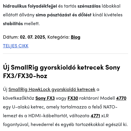
hidraulikus folyadékfejjel
és tartós
szénszálas
lábakkal
ellátott állvány
sima pásztázást és dőlést
kínál kivételes
stabilitás
mellett.
Dátum:
02. 07. 2025
, Kategória:
Blog
TELJES CIKK
Új SmallRig gyorskioldó ketrecek Sony
FX3/FX30-hoz
Új
SmallRig HawkLock gyorskioldó ketrecek
a
következőkhöz
Sony FX3
vagy
FX30
raktáron! Modell
4770
egy U-alakú ketrec, amely tartalmazza a felső NATO-
lemezt és a HDMI-kábeltartót, változata
4771
xLR
fogantyúval, hevederrel és egyéb tartozékokkal egészül ki.