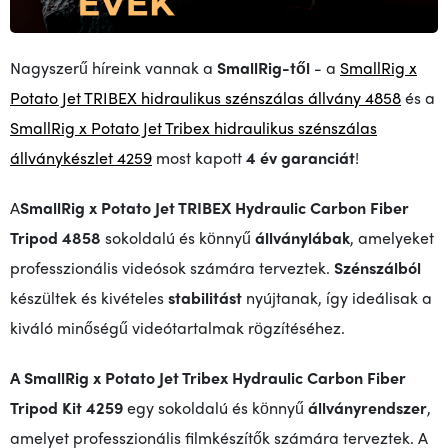
Nagyszerű híreink vannak a
SmallRig-től
- a
SmallRig x
Potato Jet TRIBEX hidraulikus szénszálas állvány 4858
és a
SmallRig x Potato Jet Tribex hidraulikus szénszálas
állványkészlet 4259
most kapott
4 év garanciát
!
A
SmallRig x Potato Jet TRIBEX Hydraulic Carbon Fiber
Tripod 4858
sokoldalú és könnyű
állványlábak
, amelyeket
professzionális videósok számára terveztek.
Szénszálból
készültek és kivételes
stabilitást
nyújtanak, így ideálisak a
kiváló minőségű videótartalmak rögzítéséhez.
A SmallRig x Potato Jet Tribex Hydraulic Carbon Fiber
Tripod Kit 4259
egy sokoldalú és könnyű
állványrendszer
,
amelyet professzionális filmkészítők számára terveztek. A