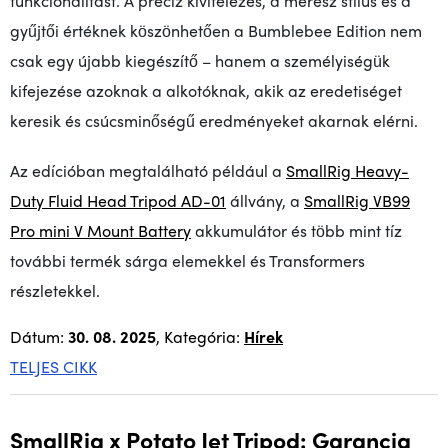
funkcionalitást. A precíz kivitelezés, a merész stílus és a
gyűjtői értéknek köszönhetően a Bumblebee Edition nem
csak egy újabb kiegészítő – hanem a személyiségük
kifejezése azoknak a alkotóknak, akik az eredetiséget
keresik és csúcsminőségű eredményeket akarnak elérni.
Az edícióban megtalálható például a
SmallRig Heavy-
Duty Fluid Head Tripod AD-01
állvány, a
SmallRig VB99
Pro mini V Mount Battery
akkumulátor és több mint tíz
további termék sárga elemekkel és Transformers
részletekkel.
Dátum:
30. 08. 2025
, Kategória:
Hírek
TELJES CIKK
SmallRig x Potato Jet Tripod: Garancia