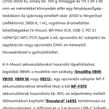
(2700-6500 K), amely kb. 700 g tömeggel és 115 x 95 x 95
mm-es méretekkel könnyedén elfér egy fényképezőgép-
táskában! Az újdonság emellett akár 20100 lx fényerővel
(reflektorral, 5600 K, 1 m), rugalmas áramellátási
lehetőségekkel (V-Mount, BP/Mini XLR, USB-C PD 3.1
140W/QC/AFC/FCP, Apple 2.4A, opcionális AC adapter) és
applikáción vagy opcionális DMX-en keresztüli
távvezérléssel is gyönyörködtet.
A V-Mount akkumulátorokat használó tápellátáshoz
legalább 98Wh-s modellre van szükség (
SmallRig VB99
,
VB155
,
VB99 SE
vagy
VB212
), egy opcionális adapter NP-F
akkumulátorokhoz lehetővé teszi a két
NP-F970
akkumulátorok használata kb. 60%-os teljesítmény mellett.
Változatokban kapható
"Standard" (4893
, tartalmazza az
állványadaptert, a diffúzort és a 3 m hosszú USB-C kábelt)