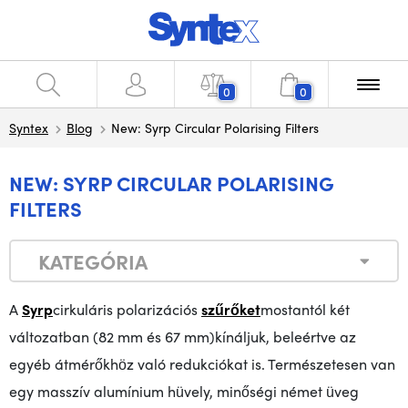
0
0
Syntex
Blog
New: Syrp Circular Polarising Filters
NEW: SYRP CIRCULAR POLARISING
FILTERS
KATEGÓRIA
A
Syrp
cirkuláris polarizációs
szűrőket
mostantól
két
változatban (82 mm és 67 mm
)
kínáljuk
,
beleértve az
egyéb átmérőkhöz való redukciókat is
.
Természetesen van
egy masszív alumínium hüvely, minőségi német üveg