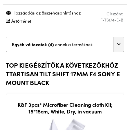
Hozzáadás az összehasonlításhoz
Cikszám:
F-TS174-E-B
Ártörténet
Egyéb változatok (4)
ennek a terméknek
TOP KIEGÉSZÍTŐK A KÖVETKEZŐKHÖZ
TTARTISAN TILT SHIFT 17MM F4 SONY E
MOUNT BLACK
K&F 3pcs* Microfiber Cleaning cloth Kit,
15*15cm, White, Dry, in vacuum