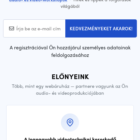
világából
KEDVEZMÉNYEKET AKAROK!
A regisztrációval Ön hozzájárul személyes adatainak
feldolgozásához
ELŐNYEINK
Több, mint egy webáruház — partnere vagyunk az Ön
audio- és videoprodukciójában
A legnagyobb videotechnikai kereskedő