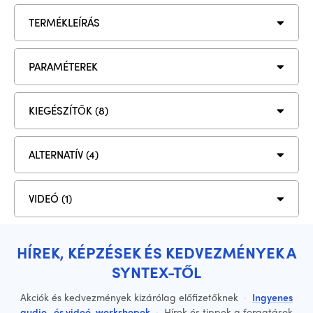
TERMÉKLEÍRÁS
PARAMÉTEREK
KIEGÉSZÍTŐK (8)
ALTERNATÍV (4)
VIDEÓ (1)
HÍREK, KÉPZÉSEK ÉS KEDVEZMÉNYEK A
SYNTEX-TŐL
Akciók és kedvezmények kizárólag előfizetőknek
·
Ingyenes
audio- és videó-workshopok
·
Hírek és tippek a forgatások