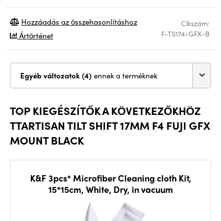
Hozzáadás az összehasonlításhoz
Cikszám:
F-TS174-GFX-B
Ártörténet
Egyéb változatok (4)
ennek a terméknek
TOP KIEGÉSZÍTŐK A KÖVETKEZŐKHÖZ
TTARTISAN TILT SHIFT 17MM F4 FUJI GFX
MOUNT BLACK
K&F 3pcs* Microfiber Cleaning cloth Kit,
15*15cm, White, Dry, in vacuum