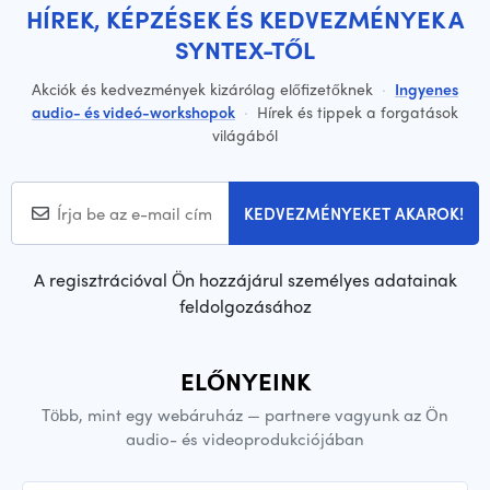
HÍREK, KÉPZÉSEK ÉS KEDVEZMÉNYEK A
SYNTEX-TŐL
Akciók és kedvezmények kizárólag előfizetőknek
·
Ingyenes
audio- és videó-workshopok
·
Hírek és tippek a forgatások
világából
KEDVEZMÉNYEKET AKAROK!
A regisztrációval Ön hozzájárul személyes adatainak
feldolgozásához
ELŐNYEINK
Több, mint egy webáruház — partnere vagyunk az Ön
audio- és videoprodukciójában