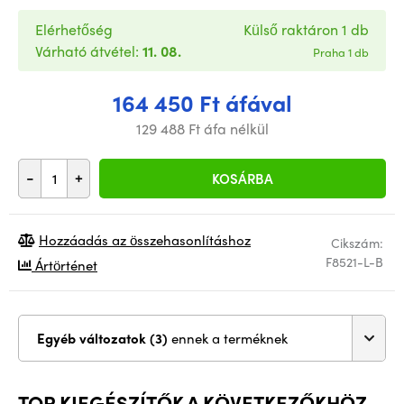
Elérhetőség
Külső raktáron 1 db
Várható átvétel:
11. 08.
Praha 1 db
164 450 Ft áfával
129 488 Ft áfa nélkül
-
+
KOSÁRBA
Hozzáadás az összehasonlításhoz
Cikszám:
F8521-L-B
Ártörténet
Egyéb változatok (3)
ennek a terméknek
TOP KIEGÉSZÍTŐK A KÖVETKEZŐKHÖZ