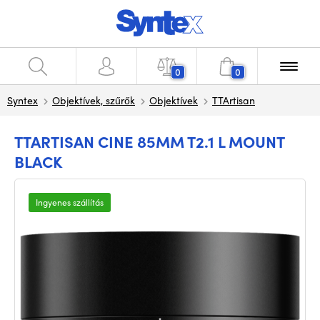
0
0
Syntex
Objektívek, szűrők
Objektívek
TTArtisan
TTARTISAN CINE 85MM T2.1 L MOUNT
BLACK
Ingyenes szállítás