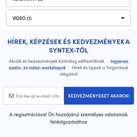
VIDEÓ (1)
HÍREK, KÉPZÉSEK ÉS KEDVEZMÉNYEK A
SYNTEX-TŐL
Akciók és kedvezmények kizárólag előfizetőknek
·
Ingyenes
audio- és videó-workshopok
·
Hírek és tippek a forgatások
világából
KEDVEZMÉNYEKET AKAROK!
A regisztrációval Ön hozzájárul személyes adatainak
feldolgozásához