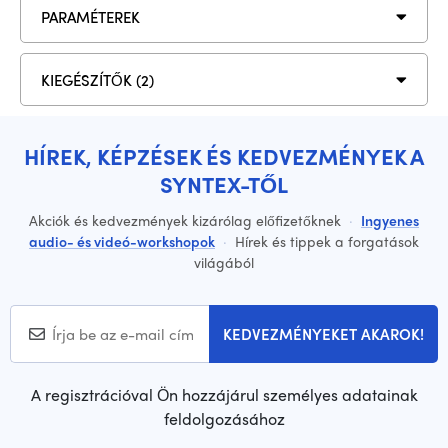
PARAMÉTEREK
KIEGÉSZÍTŐK (2)
HÍREK, KÉPZÉSEK ÉS KEDVEZMÉNYEK A
SYNTEX-TŐL
Akciók és kedvezmények kizárólag előfizetőknek
·
Ingyenes
audio- és videó-workshopok
·
Hírek és tippek a forgatások
világából
KEDVEZMÉNYEKET AKAROK!
A regisztrációval Ön hozzájárul személyes adatainak
feldolgozásához