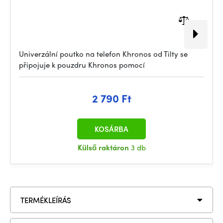
Univerzální poutko na telefon Khronos od Tilty se
připojuje k pouzdru Khronos pomocí
2 790 Ft
KOSÁRBA
Külső raktáron
3 db
TERMÉKLEÍRÁS