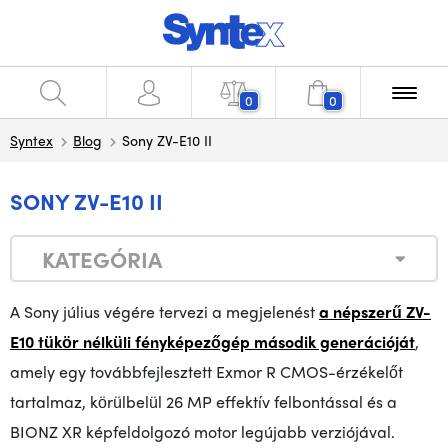
0
0
Syntex
Blog
Sony ZV-E10 II
SONY ZV-E10 II
KATEGÓRIA
A Sony július végére tervezi a megjelenést
a népszerű ZV-
E10 tükör nélküli fényképezőgép második generációját
,
amely egy továbbfejlesztett Exmor R CMOS-érzékelőt
tartalmaz, körülbelül 26 MP effektív felbontással és a
BIONZ XR képfeldolgozó motor legújabb verziójával.