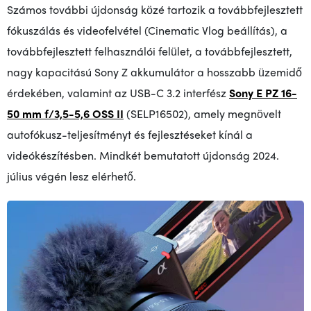
Számos további újdonság közé tartozik a továbbfejlesztett
fókuszálás és videofelvétel (Cinematic Vlog beállítás), a
továbbfejlesztett felhasználói felület, a továbbfejlesztett,
nagy kapacitású Sony Z akkumulátor a hosszabb üzemidő
érdekében, valamint az USB-C 3.2 interfész
Sony E PZ 16-
50 mm f/3,5-5,6 OSS II
(SELP16502), amely megnövelt
autofókusz-teljesítményt és fejlesztéseket kínál a
videókészítésben. Mindkét bemutatott újdonság 2024.
július végén lesz elérhető
.