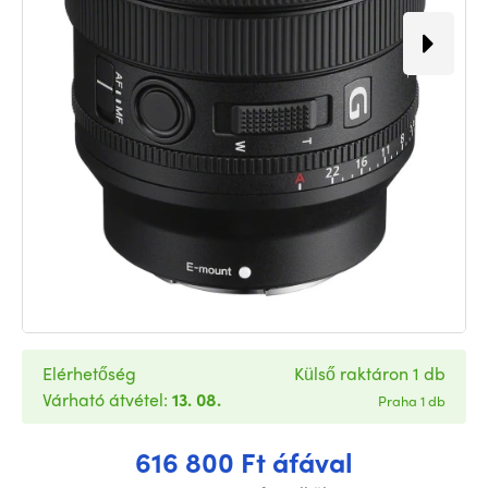
Elérhetőség
Külső raktáron 1 db
Várható átvétel:
13. 08.
Praha 1 db
616 800 Ft áfával