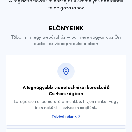
A regisztrációval Ön hozzájárul személyes adatainak
feldolgozásához
ELŐNYEINK
Több, mint egy webáruház — partnere vagyunk az Ön
audio- és videoprodukciójában
A legnagyobb videotechnikai kereskedő
Csehországban
Látogasson el bemutatótermünkbe, hívjon minket vagy
írjon nekünk — szívesen segítünk.
Többet rólunk