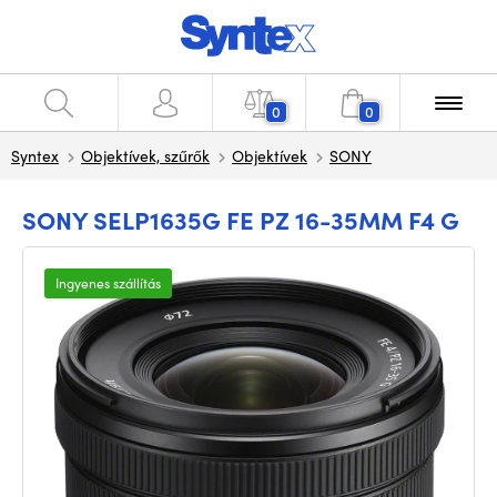
0
0
Syntex
Objektívek, szűrők
Objektívek
SONY
SONY SELP1635G FE PZ 16-35MM F4 G
Ingyenes szállítás