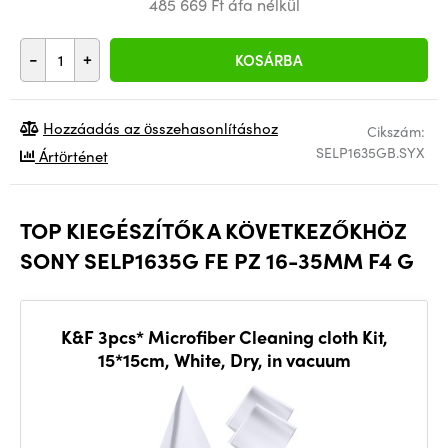
485 669 Ft áfa nélkül
-
+
KOSÁRBA
Hozzáadás az összehasonlításhoz
Cikszám:
SELP1635GB.SYX
Ártörténet
TOP KIEGÉSZÍTŐK A KÖVETKEZŐKHÖZ
SONY SELP1635G FE PZ 16-35MM F4 G
K&F 3pcs* Microfiber Cleaning cloth Kit,
15*15cm, White, Dry, in vacuum