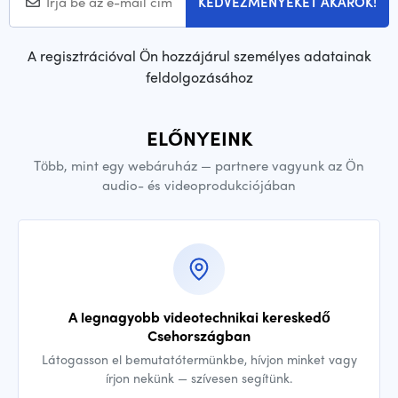
KEDVEZMÉNYEKET AKAROK!
A regisztrációval Ön hozzájárul személyes adatainak
feldolgozásához
ELŐNYEINK
Több, mint egy webáruház — partnere vagyunk az Ön
audio- és videoprodukciójában
A legnagyobb videotechnikai kereskedő
Csehországban
Látogasson el bemutatótermünkbe, hívjon minket vagy
írjon nekünk — szívesen segítünk.