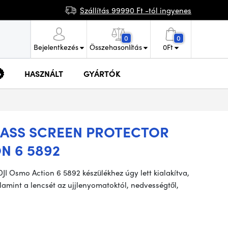
Szállítás 99990 Ft -tól ingyenes
0
0
Bejelentkezés
Összehasonlítás
0
Ft
HASZNÁLT
GYÁRTÓK
LASS SCREEN PROTECTOR
N 6 5892
JI Osmo Action 6 5892 készülékhez úgy lett kialakítva,
lamint a lencsét az ujjlenyomatoktól, nedvességtől,