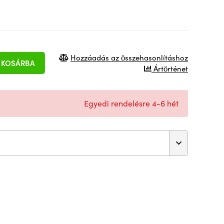
Hozzáadás az összehasonlításhoz
KOSÁRBA
Ártörténet
Egyedi rendelésre 4-6 hét