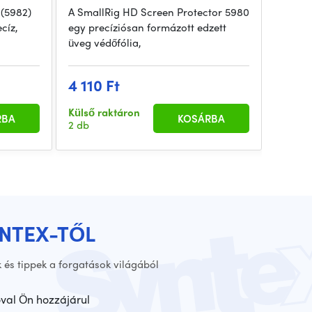
(5982)
A SmallRig HD Screen Protector 5980
cíz,
egy precíziósan formázott edzett
üveg védőfólia,
4 110 Ft
Külső raktáron
RBA
KOSÁRBA
2 db
YNTEX-TŐL
 és tippek a forgatások világából
óval Ön hozzájárul