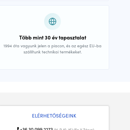
Több mint 30 év tapasztalat
1994 óta vagyunk jelen a piacon, és az egész EU-ba
szállítunk technikai termékeket.
ELÉRHETŐSÉGEINK
+36 30 099 2273
(H-P, 10-16) (Sz-V Zárva)