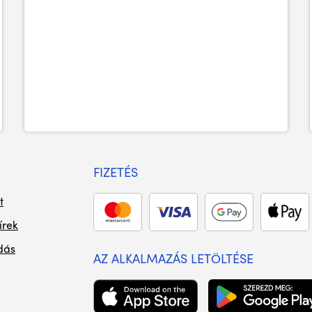
FIZETÉS
t
írek
dás
AZ ALKALMAZÁS LETÖLTÉSE