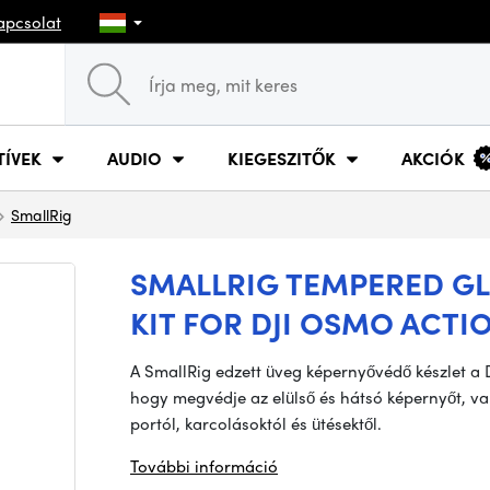
apcsolat
TÍVEK
AUDIO
KIEGESZITŐK
AKCIÓK
SmallRig
SMALLRIG TEMPERED G
KIT FOR DJI OSMO ACTIO
A SmallRig edzett üveg képernyővédő készlet a D
hogy megvédje az elülső és hátsó képernyőt, va
portól, karcolásoktól és ütésektől.
További információ