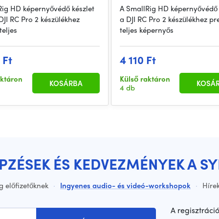
Rig HD képernyővédő készlet
A SmallRig HD képernyővédő 
 DJI RC Pro 2 készülékhez
a DJI RC Pro 2 készülékhez pre
teljes
teljes képernyős
 Ft
4 110 Ft
aktáron
Külső raktáron
KOSÁRBA
KOSÁ
4 db
ÉPZÉSEK ÉS KEDVEZMÉNYEK A S
g előfizetőknek
·
Ingyenes audio- és videó-workshopok
·
Hírek
A regisztráci