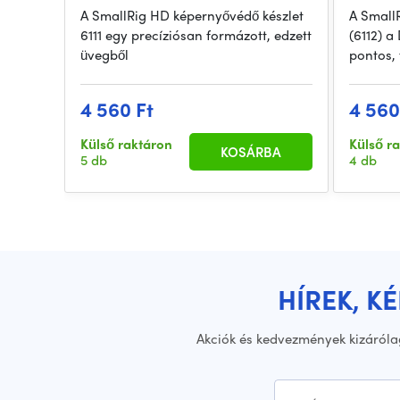
A SmallRig HD képernyővédő készlet
A Small
6111 egy precíziósan formázott, edzett
(6112) a
üvegből
pontos, 
4 560 Ft
4 560
Külső raktáron
Külső r
KOSÁRBA
5 db
4 db
HÍREK, K
Akciók és kedvezmények kizáróla