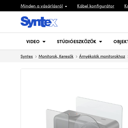
Minden a vásárlásról
Kábel konfigurátor
K
VIDEO
STÚDIÓESZKÖZÖK
OBJEK
Syntex
Monitorok, Keresők
Árnyékolók monitorokhoz