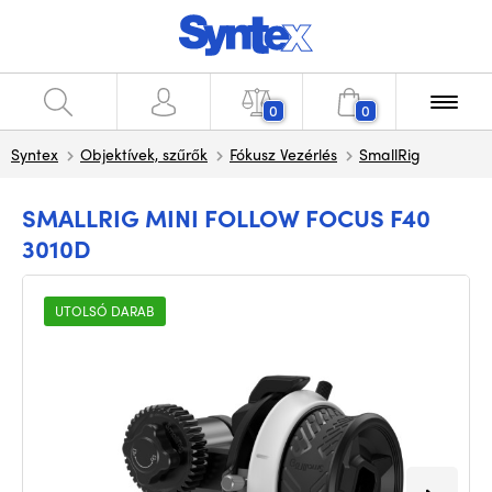
0
0
Syntex
Objektívek, szűrők
Fókusz Vezérlés
SmallRig
SMALLRIG MINI FOLLOW FOCUS F40
3010D
UTOLSÓ DARAB