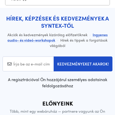
HÍREK, KÉPZÉSEK ÉS KEDVEZMÉNYEK A
SYNTEX-TŐL
Akciók és kedvezmények kizárólag előfizetőknek
·
Ingyenes
audio- és videó-workshopok
·
Hírek és tippek a forgatások
világából
KEDVEZMÉNYEKET AKAROK!
A regisztrációval Ön hozzájárul személyes adatainak
feldolgozásához
ELŐNYEINK
Több, mint egy webáruház — partnere vagyunk az Ön