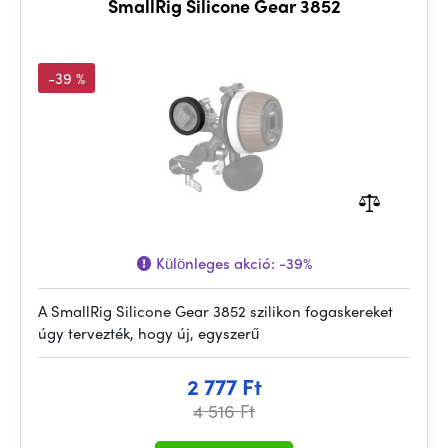
SmallRig Silicone Gear 3852
-39 %
Különleges akció:
-39%
A SmallRig Silicone Gear 3852 szilikon fogaskereket
úgy tervezték, hogy új, egyszerű
2 777 Ft
4 516 Ft