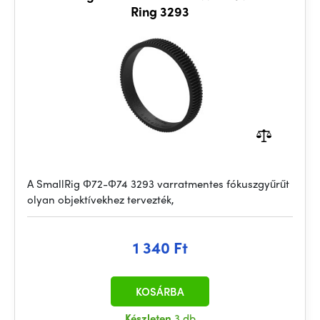
Ring 3293
A SmallRig Φ72-Φ74 3293 varratmentes fókuszgyűrűt
olyan objektívekhez tervezték,
1 340 Ft
KOSÁRBA
Készleten
3 db