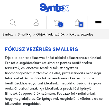
0
0
Syntex
SmallRig
Objektívek, szűrők
Fókusz Vezérlés
FÓKUSZ VEZÉRLÉS SMALLRIG
Érje el a pontos fókuszvezérlést oldalsó fókuszrendszerünkkel.
Ezeket a segédeszközöket sima és pontos beállításokra
tervezték, és lehetővé teszik a fókusz egyszerű
finomhangolását, biztosítva az éles, professzionális minőségű
felvételeket. Az oldalsó fókuszrendszerek kézi és motoros
beállításokhoz egyaránt ideálisak, megbízhatóságot és gyors
reakciót biztosítanak, így ideálisak a precizitást igénylő
filmesek és operatőrök számára. Fedezze fel kínálatunkat,
hogy megtalálja az Ön igényeinek megfelelő tökéletes oldalsó
fókuszálási megoldást.