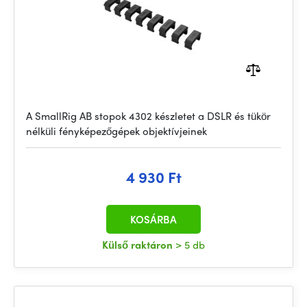
A SmallRig AB stopok 4302 készletet a DSLR és tükör
nélküli fényképezőgépek objektívjeinek
4 930 Ft
KOSÁRBA
Külső raktáron
> 5 db