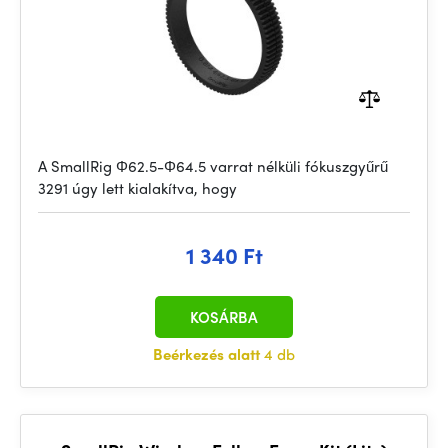
A SmallRig Φ62.5-Φ64.5 varrat nélküli fókuszgyűrű
3291 úgy lett kialakítva, hogy
1 340 Ft
KOSÁRBA
Beérkezés alatt
4 db