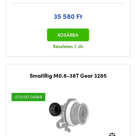
35 580 Ft
KOSÁRBA
Készleten
2 db
SmallRig M0.8-38T Gear 3285
UTOLSÓ DARAB