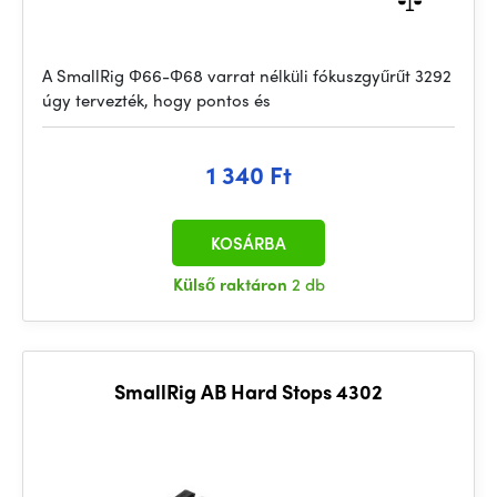
A SmallRig Φ66-Φ68 varrat nélküli fókuszgyűrűt 3292
úgy tervezték, hogy pontos és
1 340 Ft
KOSÁRBA
Külső raktáron
2 db
SmallRig AB Hard Stops 4302