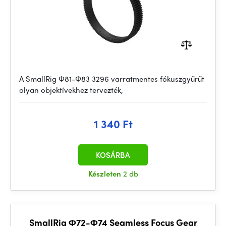
A SmallRig Φ81-Φ83 3296 varratmentes fókuszgyűrűt
olyan objektívekhez tervezték,
1 340 Ft
KOSÁRBA
Készleten
2 db
SmallRig Φ72-Φ74 Seamless Focus Gear