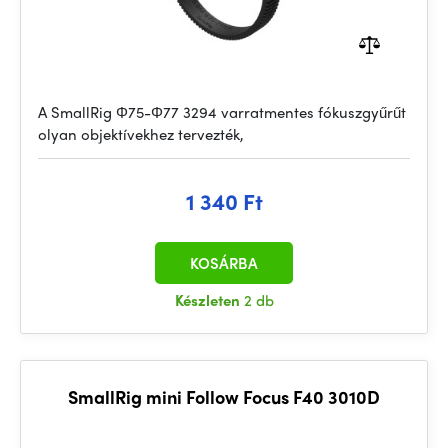
A SmallRig Φ75-Φ77 3294 varratmentes fókuszgyűrűt
olyan objektívekhez tervezték,
1 340 Ft
KOSÁRBA
Készleten
2 db
SmallRig mini Follow Focus F40 3010D