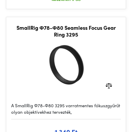
SmallRig Φ78-Φ80 Seamless Focus Gear
Ring 3295
A SmallRig Φ78-Φ80 3295 varratmentes fókuszgyűrűt
olyan objektívekhez tervezték,
1 340 Ft