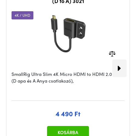
(D to A) 3021
4K / UHD
SmallRig Ultra Slim 4K Micro HDMI to HDMI 2.0 kábel
(D apa és A Anya csatlakozó),
4 490 Ft
KOSÁRBA