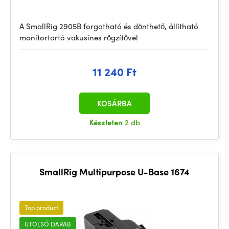
A SmallRig 2905B forgatható és dönthető, állítható
monitortartó vakusínes rögzítővel
11 240 Ft
KOSÁRBA
Készleten
2 db
SmallRig Multipurpose U-Base 1674
Top product
UTOLSÓ DARAB