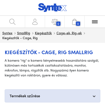
0
0
Syntex
SmallRig
Kiegészítők
Cage-ek, Rig-ek
Kiegészítők - Cage, Rig
KIEGÉSZÍTŐK - CAGE, RIG SMALLRIG
A kamera "rig" a kamera kényelmesebb használatára szolgál,
különösen más tartozékok csatlakoztatására, monitor,
mikrofon, lámpa, rögzítők stb. Nagyszámú ilyen kamera
kiegészítő van raktáron, gyere és válassz.
Termékek szűrése