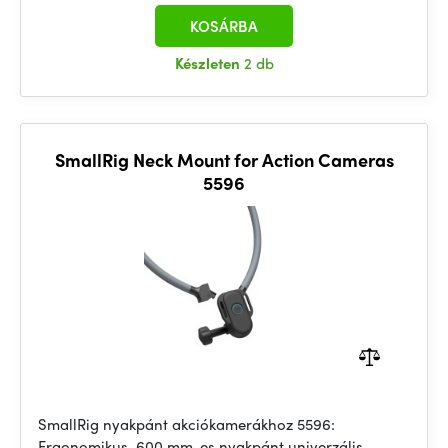
KOSÁRBA
Készleten
2 db
SmallRig Neck Mount for Action Cameras
5596
SmallRig nyakpánt akciókamerákhoz 5596:
Ergonomikus, 600 mm-es nyakpánt univerzális,