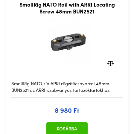
SmallRig NATO Rail with ARRI Locating
Screw 48mm BUN2521
SmallRig NATO sín ARRI rögzítőcsavarral 48mm
BUN2521 az ARRI-szabványos tartozéktartókhoz
8 980 Ft
KOSÁRBA