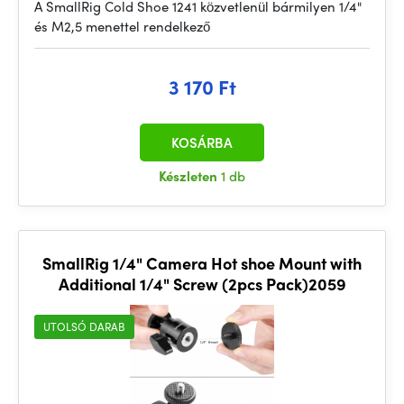
A SmallRig Cold Shoe 1241 közvetlenül bármilyen 1/4"
és M2,5 menettel rendelkező
3 170 Ft
KOSÁRBA
Készleten
1 db
SmallRig 1/4" Camera Hot shoe Mount with
Additional 1/4" Screw (2pcs Pack)2059
UTOLSÓ DARAB