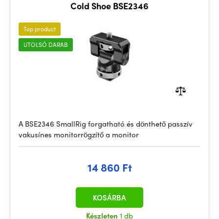
Cold Shoe BSE2346
Top product
UTOLSÓ DARAB
A BSE2346 SmallRig forgatható és dönthető passzív
vakusínes monitorrögzítő a monitor
14 860 Ft
KOSÁRBA
Készleten
1 db