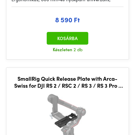
8 590 Ft
KOSÁRBA
Készleten
2 db
SmallRig Quick Release Plate with Arca-
Swiss for DJI RS 2 / RSC 2 / RS 3 / RS 3 Pro /
DJI RS 4 / DJI RS 4 Pro 3061