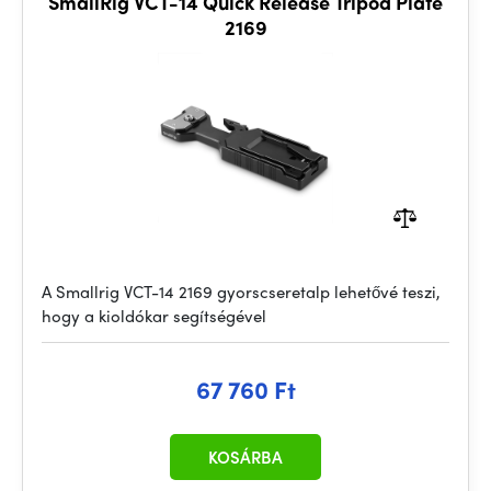
SmallRig VCT-14 Quick Release Tripod Plate
2169
A Smallrig VCT-14 2169 gyorscseretalp lehetővé teszi,
hogy a kioldókar segítségével
67 760 Ft
KOSÁRBA