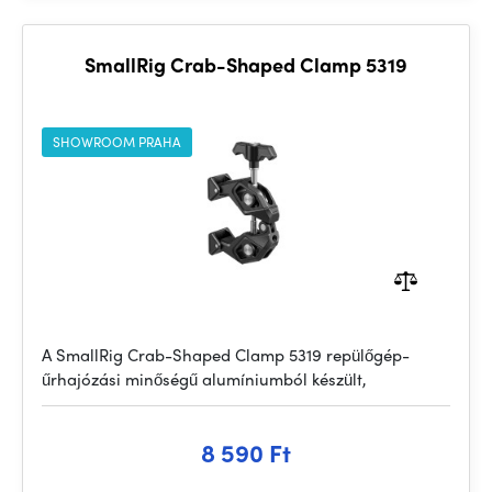
SmallRig Crab-Shaped Clamp 5319
SHOWROOM PRAHA
A SmallRig Crab-Shaped Clamp 5319 repülőgép-
űrhajózási minőségű alumíniumból készült,
8 590 Ft