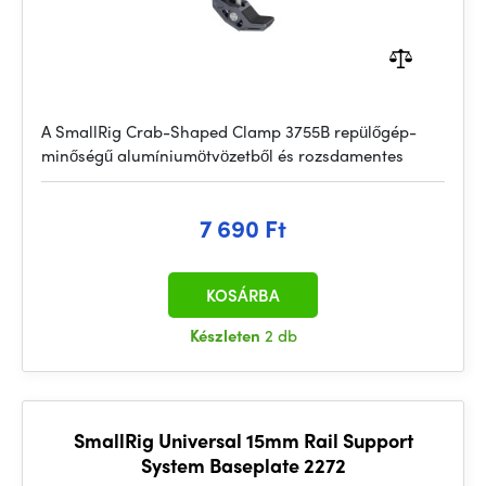
A SmallRig Crab-Shaped Clamp 3755B repülőgép-
minőségű alumíniumötvözetből és rozsdamentes
7 690 Ft
KOSÁRBA
Készleten
2 db
SmallRig Universal 15mm Rail Support
System Baseplate 2272