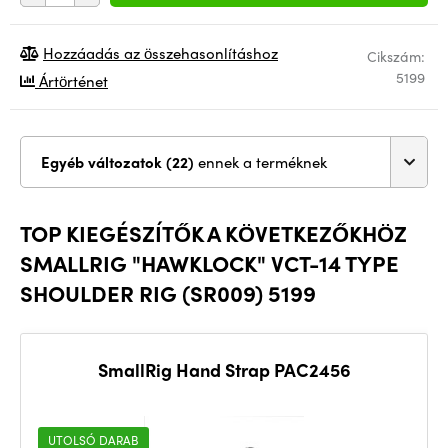
Hozzáadás az összehasonlításhoz
Cikszám:
5199
Ártörténet
Egyéb változatok (22)
ennek a terméknek
TOP KIEGÉSZÍTŐK A KÖVETKEZŐKHÖZ
SMALLRIG "HAWKLOCK" VCT-14 TYPE
SHOULDER RIG (SR009) 5199
SmallRig Hand Strap PAC2456
UTOLSÓ DARAB