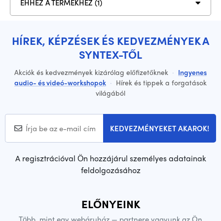
EHHEZ A TERMÉKHEZ (1)
HÍREK, KÉPZÉSEK ÉS KEDVEZMÉNYEK A
SYNTEX-TŐL
Akciók és kedvezmények kizárólag előfizetőknek
·
Ingyenes
audio- és videó-workshopok
·
Hírek és tippek a forgatások
világából
KEDVEZMÉNYEKET AKAROK!
A regisztrációval Ön hozzájárul személyes adatainak
feldolgozásához
ELŐNYEINK
Több, mint egy webáruház — partnere vagyunk az Ön