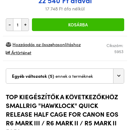
22 540 Ft áfával
17 748 Ft áfa nélkül
-
+
KOSÁRBA
Hozzáadás az összehasonlításhoz
Cikszám:
5953
Ártörténet
Egyéb változatok (5)
ennek a terméknek
TOP KIEGÉSZÍTŐK A KÖVETKEZŐKHÖZ
SMALLRIG "HAWKLOCK" QUICK
RELEASE HALF CAGE FOR CANON EOS
R6 MARK III / R6 MARK II / R5 MARK II