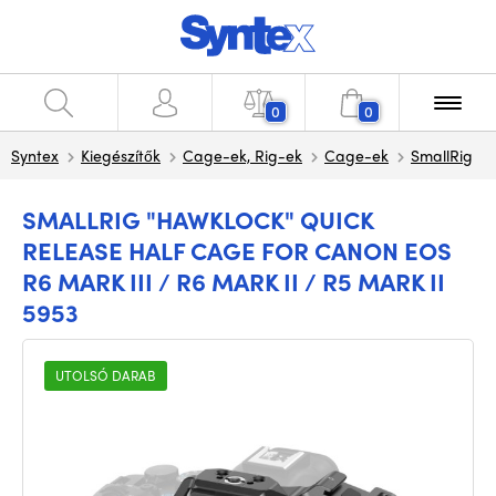
0
0
Syntex
Kiegészítők
Cage-ek, Rig-ek
Cage-ek
SmallRig
SMALLRIG "HAWKLOCK" QUICK
RELEASE HALF CAGE FOR CANON EOS
R6 MARK III / R6 MARK II / R5 MARK II
5953
UTOLSÓ DARAB