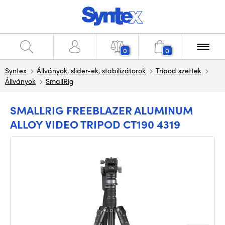
0
0
Syntex
Állványok, slider-ek, stabilizátorok
Tripod szettek
Állványok
SmallRig
SMALLRIG FREEBLAZER ALUMINUM
ALLOY VIDEO TRIPOD CT190 4319