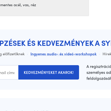
mentes acél, vas, réz
ÉPZÉSEK ÉS KEDVEZMÉNYEK A S
g előfizetőknek
·
Ingyenes audio- és videó-workshopok
·
Hírek
A regisztráci
személyes ad
KEDVEZMÉNYEKET AKAROK!
feldolgozásá