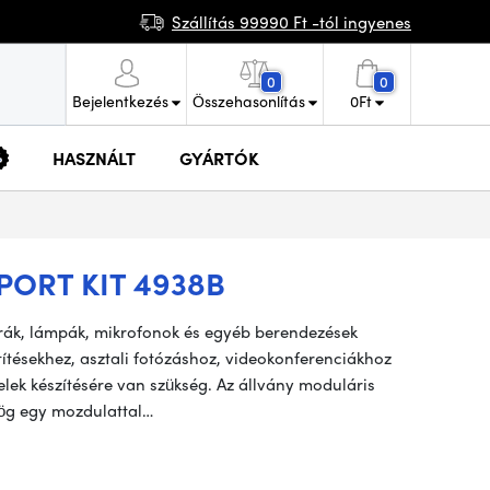
Szállítás 99990 Ft -tól ingyenes
0
0
Bejelentkezés
Összehasonlítás
0
Ft
HASZNÁLT
GYÁRTÓK
PORT KIT 4938B
erák, lámpák, mikrofonok és egyéb berendezések
etítésekhez, asztali fotózáshoz, videokonferenciákhoz
telek készítésére van szükség. Az állvány moduláris
zög egy mozdulattal…