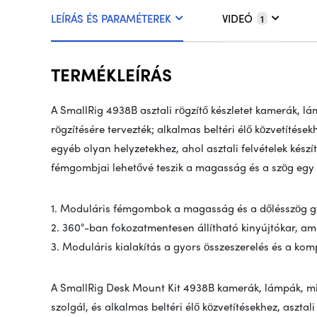
LEÍRÁS ÉS PARAMÉTEREK
VIDEÓ
1
TERMÉKLEÍRÁS
A SmallRig 4938B asztali rögzítő készletet kamerák, 
rögzítésére tervezték; alkalmas beltéri élő közvetítése
egyéb olyan helyzetekhez, ahol asztali felvételek kész
fémgombjai lehetővé teszik a magasság és a szög egy m
1. Moduláris fémgombok a magasság és a dőlésszög gy
2. 360°-ban fokozatmentesen állítható kinyújtókar, am
3. Moduláris kialakítás a gyors összeszerelés és a kom
A SmallRig Desk Mount Kit 4938B kamerák, lámpák, mi
szolgál, és alkalmas beltéri élő közvetítésekhez, aszta