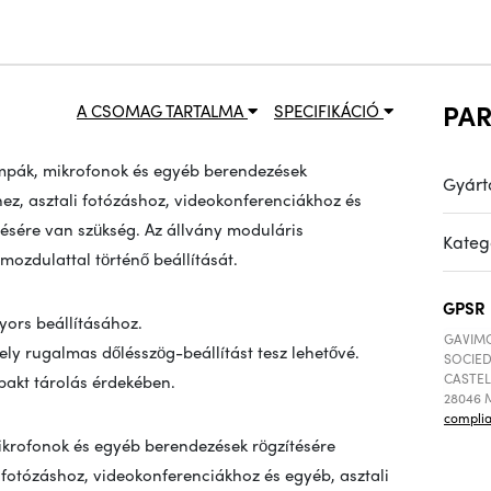
PA
A CSOMAG TARTALMA
SPECIFIKÁCIÓ
lámpák, mikrofonok és egyéb berendezések
Gyárt
khez, asztali fotózáshoz, videokonferenciákhoz és
ítésére van szükség. Az állvány moduláris
Kateg
ozdulattal történő beállítását.
GPSR
ors beállításához.
GAVIMO
ely rugalmas dőlésszög-beállítást tesz lehetővé.
SOCIED
CASTEL
pakt tárolás érdekében.
28046 M
compli
krofonok és egyéb berendezések rögzítésére
li fotózáshoz, videokonferenciákhoz és egyéb, asztali