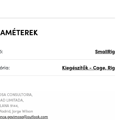
RAMÉTEREK
ó:
SmallRig
ória:
Kiegészítők - Cage, Rig
SA CONSULTORIA,
AD LIMITADA,
LANA 9144,
adrid, Jorge Wilson
ance.gavimosa@outlook.com