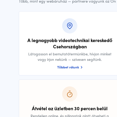
Több, mint egy webáruház — partnere vagyunk az Ön 
A legnagyobb videotechnikai kereskedő
Csehországban
Látogasson el bemutatótermünkbe, hívjon minket
vagy írjon nekünk — szívesen segítünk.
Többet rólunk
Átvétel az üzletben 30 percen belül
Rendeljen online, és pillanatok alatt átveheti a