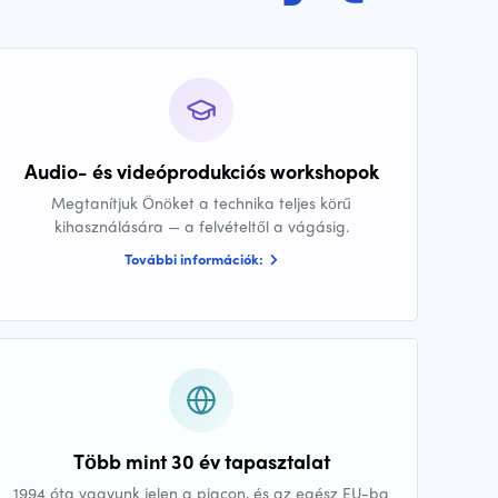
Audio- és videóprodukciós workshopok
Megtanítjuk Önöket a technika teljes körű
kihasználására — a felvételtől a vágásig.
További információk:
Több mint 30 év tapasztalat
1994 óta vagyunk jelen a piacon, és az egész EU-ba