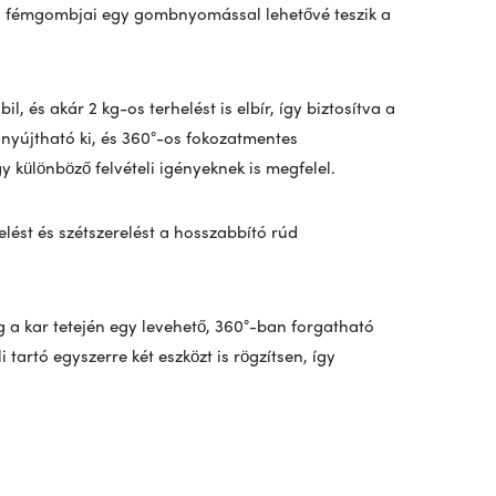
ris fémgombjai egy gombnyomással lehetővé teszik a
, és akár 2 kg-os terhelést is elbír, így biztosítva a
 nyújtható ki, és 360°-os fokozatmentes
y különböző felvételi igényeknek is megfelel.
elést és szétszerelést a hosszabbító rúd
íg a kar tetején egy levehető, 360°-ban forgatható
 tartó egyszerre két eszközt is rögzítsen, így