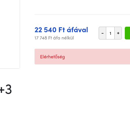
22 540 Ft áfával
-
+
17 748 Ft áfa nélkül
Elérhetőség
+3