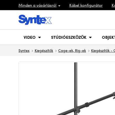
Minden a vásárlásról
Kábel konfigurátor
K
VIDEO
STÚDIÓESZKÖZÖK
OBJEK
Syntex
Kiegészítők
Cage-ek, Rig-ek
Kiegészítők - 