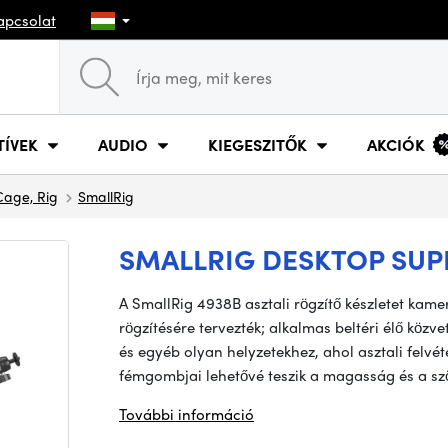
apcsolat
TÍVEK
AUDIO
KIEGESZITŐK
AKCIÓK
Cage, Rig
SmallRig
SMALLRIG DESKTOP SUP
A SmallRig 4938B asztali rögzítő készletet kam
rögzítésére tervezték; alkalmas beltéri élő közv
és egyéb olyan helyzetekhez, ahol asztali felvé
fémgombjai lehetővé teszik a magasság és a s
További információ