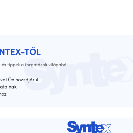
YNTEX-TŐL
 és tippek a forgatások világából
óval Ön hozzájárul
atainak
hoz