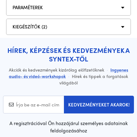
PARAMÉTEREK
KIEGÉSZÍTŐK (2)
HÍREK, KÉPZÉSEK ÉS KEDVEZMÉNYEK A
SYNTEX-TŐL
Akciók és kedvezmények kizárólag előfizetőknek
·
Ingyenes
audio- és videó-workshopok
·
Hírek és tippek a forgatások
világából
KEDVEZMÉNYEKET AKAROK!
A regisztrációval Ön hozzájárul személyes adatainak
feldolgozásához