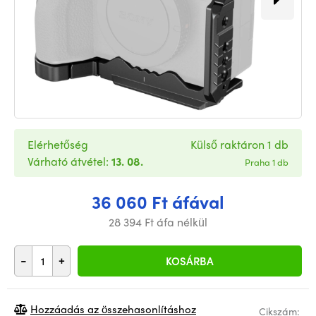
Elérhetőség
Külső raktáron 1 db
Várható átvétel:
13. 08.
Praha 1 db
36 060 Ft áfával
28 394 Ft áfa nélkül
-
+
KOSÁRBA
Hozzáadás az összehasonlításhoz
Cikszám: