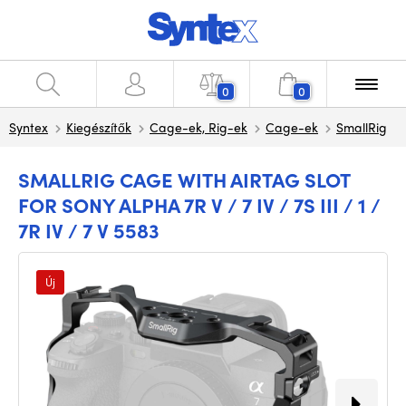
0
0
Syntex
Kiegészítők
Cage-ek, Rig-ek
Cage-ek
SmallRig
SMALLRIG CAGE WITH AIRTAG SLOT
FOR SONY ALPHA 7R V / 7 IV / 7S III / 1 /
7R IV / 7 V 5583
Új