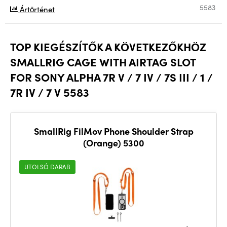
5583
Ártörténet
TOP KIEGÉSZÍTŐK A KÖVETKEZŐKHÖZ
SMALLRIG CAGE WITH AIRTAG SLOT
FOR SONY ALPHA 7R V / 7 IV / 7S III / 1 /
7R IV / 7 V 5583
SmallRig FilMov Phone Shoulder Strap
(Orange) 5300
UTOLSÓ DARAB