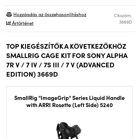
Hozzáadás az összehasonlításhoz
Cikszám:
3669D
Ártörténet
TOP KIEGÉSZÍTŐK A KÖVETKEZŐKHÖZ
SMALLRIG CAGE KIT FOR SONY ALPHA
7R V / 7 IV / 7S III / 7 V (ADVANCED
EDITION) 3669D
SmallRig "ImageGrip" Series Liquid Handle
with ARRI Rosette (Left Side) 5240