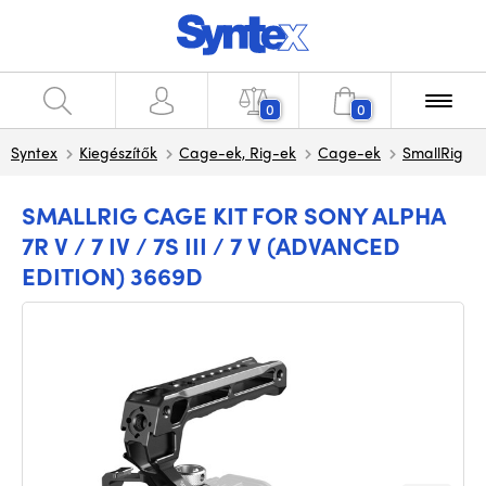
0
0
Syntex
Kiegészítők
Cage-ek, Rig-ek
Cage-ek
SmallRig
SMALLRIG CAGE KIT FOR SONY ALPHA
7R V / 7 IV / 7S III / 7 V (ADVANCED
EDITION) 3669D