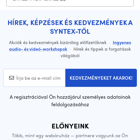
HÍREK, KÉPZÉSEK ÉS KEDVEZMÉNYEK A
SYNTEX-TŐL
Akciók és kedvezmények kizárólag előfizetőknek
·
Ingyenes
audio- és videó-workshopok
·
Hírek és tippek a forgatások
világából
KEDVEZMÉNYEKET AKAROK!
A regisztrációval Ön hozzájárul személyes adatainak
feldolgozásához
ELŐNYEINK
Több, mint egy webáruház — partnere vagyunk az Ön