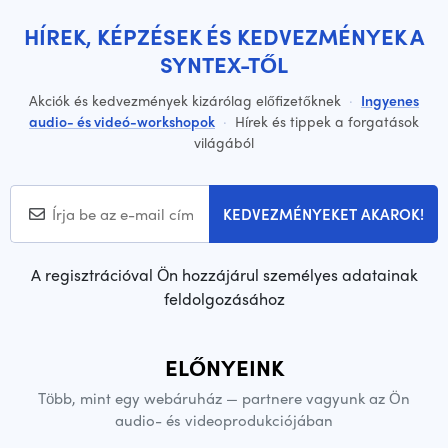
HÍREK, KÉPZÉSEK ÉS KEDVEZMÉNYEK A
SYNTEX-TŐL
Akciók és kedvezmények kizárólag előfizetőknek
·
Ingyenes
audio- és videó-workshopok
·
Hírek és tippek a forgatások
világából
KEDVEZMÉNYEKET AKAROK!
A regisztrációval Ön hozzájárul személyes adatainak
feldolgozásához
ELŐNYEINK
Több, mint egy webáruház — partnere vagyunk az Ön
audio- és videoprodukciójában