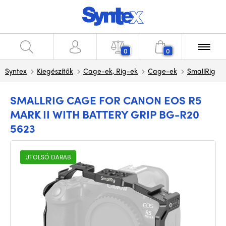
0
0
Syntex
Kiegészítők
Cage-ek, Rig-ek
Cage-ek
SmallRig
SMALLRIG CAGE FOR CANON EOS R5
MARK II WITH BATTERY GRIP BG-R20
5623
UTOLSÓ DARAB