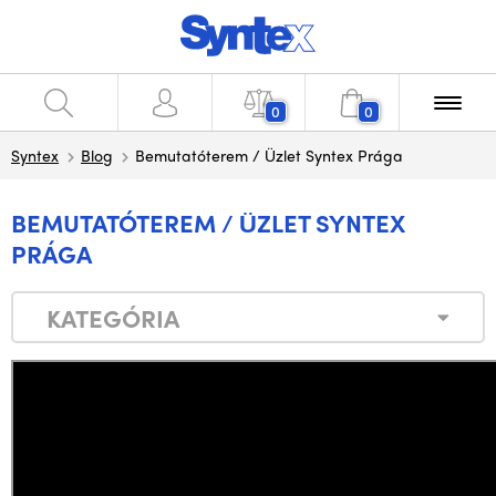
0
0
Syntex
Blog
Bemutatóterem / Üzlet Syntex Prága
BEMUTATÓTEREM / ÜZLET SYNTEX
PRÁGA
KATEGÓRIA