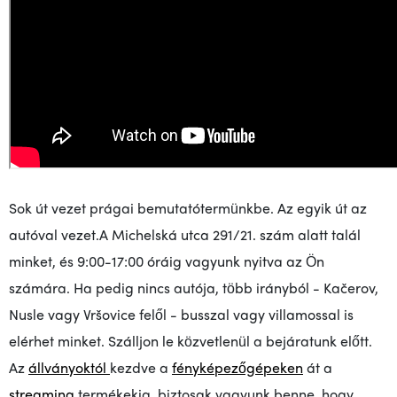
Sok út vezet prágai bemutatótermünkbe. Az egyik út az
autóval vezet.A Michelská utca 291/21. szám alatt talál
minket, és 9:00-17:00 óráig vagyunk nyitva az Ön
számára. Ha pedig nincs autója, több irányból - Kačerov,
Nusle vagy Vršovice felől - busszal vagy villamossal is
elérhet minket. Szálljon le közvetlenül a bejáratunk előtt.
Az
állványoktól
kezdve a
fényképezőgépeken
át a
streaming
termékekig, biztosak vagyunk benne, hogy