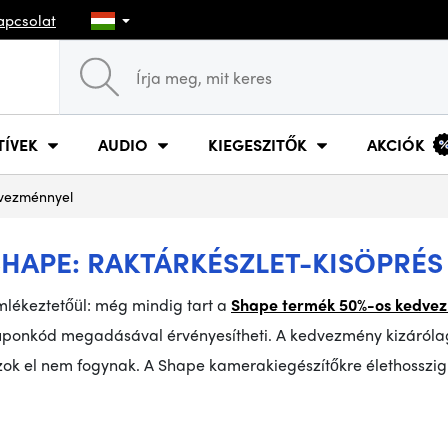
apcsolat
TÍVEK
AUDIO
KIEGESZITŐK
AKCIÓK
dvezménnyel
SHAPE: RAKTÁRKÉSZLET-KISÖPRÉS
mlékeztetőül: még mindig tart a
Shape termék 50%-os kedve
uponkód megadásával érvényesítheti. A kedvezmény kizárólag
ok el nem fogynak. A Shape kamerakiegészítőkre élethosszig 