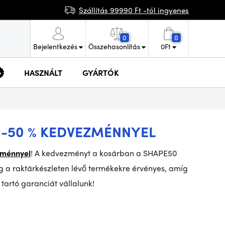
Szállítás 99990 Ft -tól ingyenes
0
0
Bejelentkezés
Összehasonlítás
0
Ft
HASZNÁLT
GYÁRTÓK
 -50 % KEDVEZMÉNNYEL
zménnyel
! A kedvezményt a kosárban a SHAPE50
 a raktárkészleten lévő termékekre érvényes, amíg
tartó garanciát vállalunk!