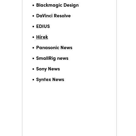
Blackmagic Design
DaVinci Resolve
EDIUS
Hírek
Panasonic News
SmallRig news
Sony News
Syntex News