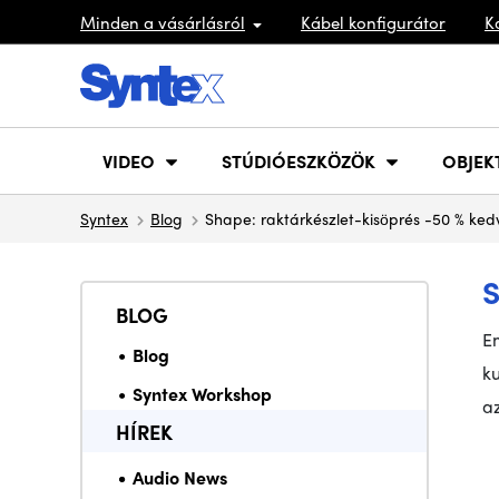
Minden a vásárlásról
Kábel konfigurátor
K
VIDEO
STÚDIÓESZKÖZÖK
OBJEK
Syntex
Blog
Shape: raktárkészlet-kisöprés -50 % ke
BLOG
E
Blog
k
Syntex Workshop
az
HÍREK
Audio News