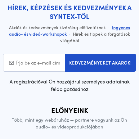
HÍREK, KÉPZÉSEK ÉS KEDVEZMÉNYEK A
SYNTEX-TŐL
Akciók és kedvezmények kizárólag előfizetőknek
·
Ingyenes
audio- és videó-workshopok
·
Hírek és tippek a forgatások
világából
KEDVEZMÉNYEKET AKAROK!
A regisztrációval Ön hozzájárul személyes adatainak
feldolgozásához
ELŐNYEINK
Több, mint egy webáruház — partnere vagyunk az Ön
audio- és videoprodukciójában