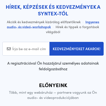
HÍREK, KÉPZÉSEK ÉS KEDVEZMÉNYEK A
SYNTEX-TŐL
Akciók és kedvezmények kizárólag előfizetőknek
·
Ingyenes
audio- és videó-workshopok
·
Hírek és tippek a forgatások
világából
KEDVEZMÉNYEKET AKAROK!
A regisztrációval Ön hozzájárul személyes adatainak
feldolgozásához
ELŐNYEINK
Több, mint egy webáruház — partnere vagyunk az Ön
audio- és videoprodukciójában