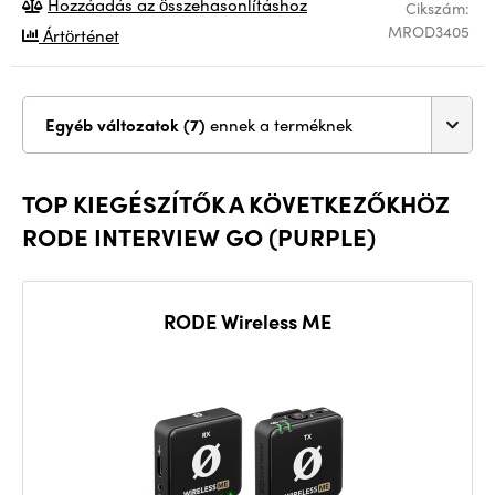
Hozzáadás az összehasonlításhoz
Cikszám:
MROD3405
Ártörténet
Egyéb változatok (7)
ennek a terméknek
TOP KIEGÉSZÍTŐK A KÖVETKEZŐKHÖZ
RODE INTERVIEW GO (PURPLE)
RODE Wireless ME