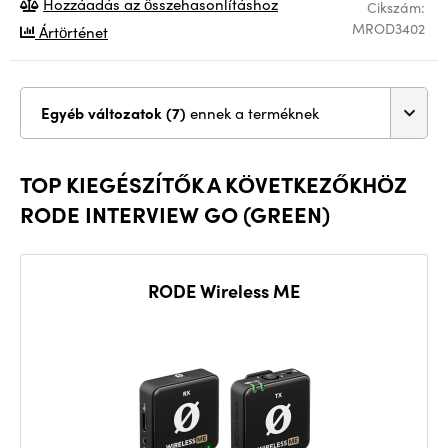
Hozzáadás az összehasonlításhoz
Cikszám:
MROD3402
Ártörténet
Egyéb változatok (7)
ennek a terméknek
TOP KIEGÉSZÍTŐK A KÖVETKEZŐKHÖZ
RODE INTERVIEW GO (GREEN)
RODE Wireless ME