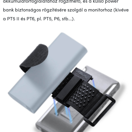
akkumulátorfoglalatához rögzíthető, és a külső power
bank biztonságos rögzítésére szolgál a monitorhoz (kivéve
a PT5 II és PT6, pl. PT5, P6, stb...).