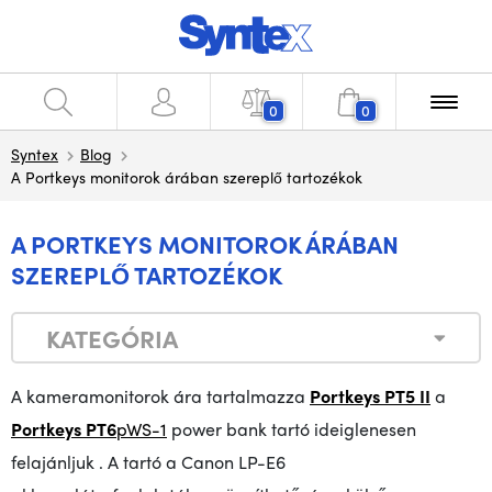
0
0
Syntex
Blog
A Portkeys monitorok árában szereplő tartozékok
A PORTKEYS MONITOROK ÁRÁBAN
SZEREPLŐ TARTOZÉKOK
KATEGÓRIA
A kameramonitorok ára tartalmazza
Portkeys PT5 II
a
Portkeys PT6
pWS-1
power bank tartó ideiglenesen
felajánljuk
. A tartó a Canon LP-E6