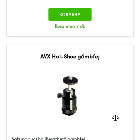
KOSÁRBA
Készleten
2 db
AVX Hot-Shoe gömbfej
Vakupapucsba illeszthető gömbfej