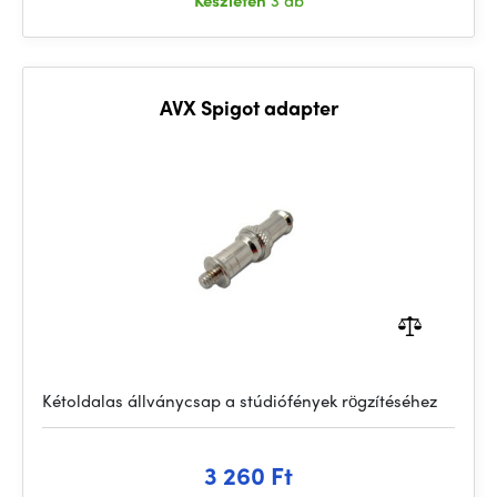
Készleten
3 db
AVX Spigot adapter
Kétoldalas állványcsap a stúdiófények rögzítéséhez
3 260 Ft