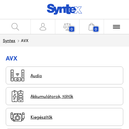
0
0
Syntex
AVX
AVX
Audio
Akkumulátorok, töltők
Kiegészítők