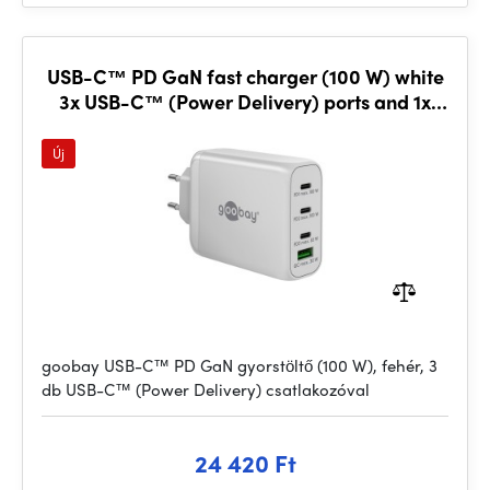
USB-C™ PD GaN fast charger (100 W) white
3x USB-C™ (Power Delivery) ports and 1x
USB-A port
Új
goobay USB-C™ PD GaN gyorstöltő (100 W), fehér, 3
db USB-C™ (Power Delivery) csatlakozóval
24 420 Ft