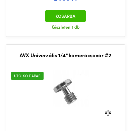
KOSÁRBA
Készleten
1 db
AVX Univerzális 1/4" kameracsavar #2
UTOLSÓ DARAB