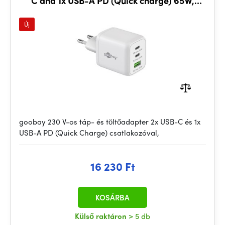
C and 1x USB-A PD (Quick charge) 65W,
white
Új
goobay 230 V-os táp- és töltőadapter 2x USB-C és 1x
USB-A PD (Quick Charge) csatlakozóval,
16 230 Ft
KOSÁRBA
Külső raktáron
> 5 db