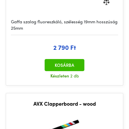
Gaffa szalag fluoreszkáló, szélesség 19mm hosszúság
25mm
2 790 Ft
KOSÁRBA
Készleten
2 db
AVX Clapperboard - wood