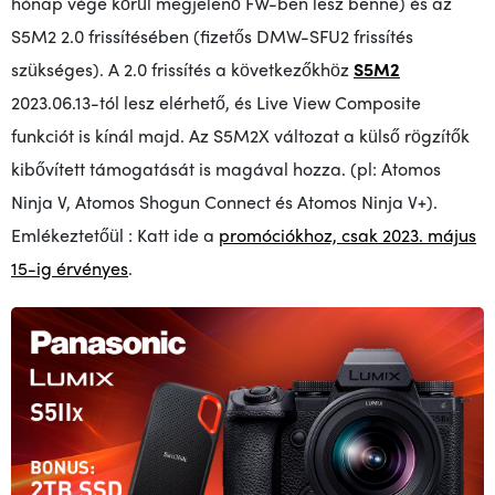
hónap vége körül megjelenő FW-ben lesz benne) és az
S5M2 2.0 frissítésében (fizetős DMW-SFU2 frissítés
szükséges). A 2.0 frissítés a következőkhöz
S5M2
2023.06.13-tól lesz elérhető, és Live View Composite
funkciót is kínál majd. Az S5M2X változat a külső rögzítők
kibővített támogatását is magával hozza. (pl: Atomos
Ninja V, Atomos Shogun Connect és Atomos Ninja V+).
Emlékeztetőül
: Katt ide a
promóciókhoz, csak 2023. május
15-ig érvényes
.