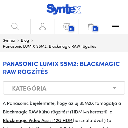
0
0
Syntex
Blog
Panasonic LUMIX S5M2: Blackmagic RAW rögzítés
PANASONIC LUMIX S5M2: BLACKMAGIC
RAW RÖGZÍTÉS
KATEGÓRIA
A Panasonic bejelentette,
hogy az új S5M2X
támogatja a
Blackmagic RAW külső rögzítést (HDMI-n keresztül a
Blackmagic Video Assist 12G HDR
használatával
) (a