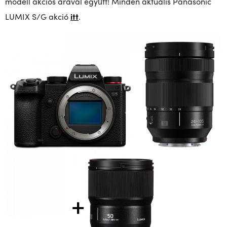
modell akciós árával együtt! Minden aktuális Panasonic
LUMIX S/G akció
itt
.