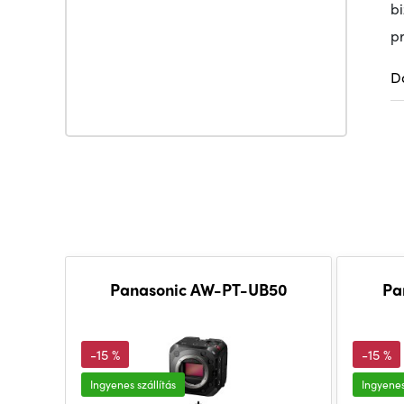
b
pr
D
Panasonic AW-PT-UB50
Pa
-15 %
-15 %
Ingyenes szállítás
Ingyenes