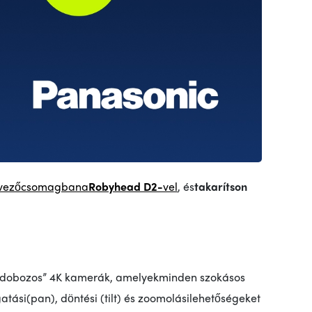
vező
csomagban
a
Robyhead D2-
vel
, és
takarítson
„dobozos” 4K kamerák, amelyek
minden szokásos
gatási
(pan), döntési (tilt) és zoomolási
lehetőségeket