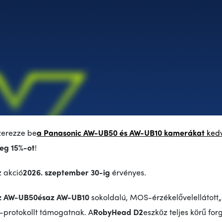
zerezze be
a Panasonic AW-UB50 és AW-UB10 kamerákat
ked
eg 15%-ot
!
z akció
2026. szeptember 30-ig
érvényes.
z AW-UB50
és
az AW-UB10
sokoldalú, MOS-érzékelővel
ellátott
P-protokollt támogatnak.
A
RobyHead D2
eszköz teljes körű for