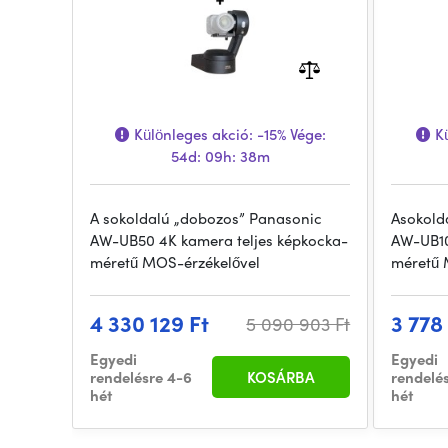
Különleges akció:
-15%
Vége:
Kü
54d: 09h: 38m
A sokoldalú „dobozos” Panasonic
Asokold
AW-UB50 4K kamera teljes képkocka-
AW-UB10
méretű MOS-érzékelővel
méretű 
4 330 129 Ft
3 778
5 090 903 Ft
Egyedi
Egyedi
rendelésre 4-6
KOSÁRBA
rendelé
hét
hét