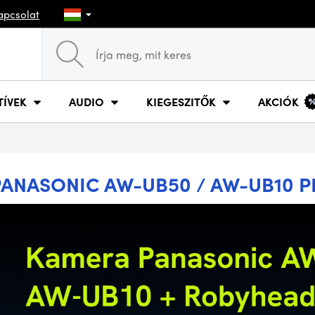
apcsolat
TÍVEK
AUDIO
KIEGESZITŐK
AKCIÓK
PANASONIC AW-UB50 / AW-UB10 