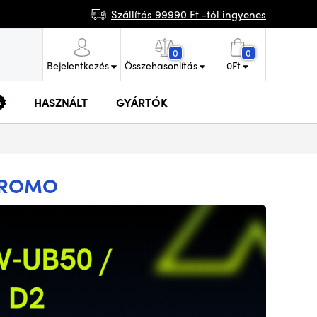
Szállítás 99990 Ft -tól ingyenes
0
0
Bejelentkezés
Összehasonlítás
0
Ft
HASZNÁLT
GYÁRTÓK
PROMO