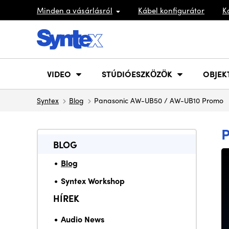
Minden a vásárlásról
Kábel konfigurátor
K
VIDEO
STÚDIÓESZKÖZÖK
OBJEK
Syntex
Blog
Panasonic AW-UB50 / AW-UB10 Promo
BLOG
Blog
Syntex Workshop
HÍREK
Audio News