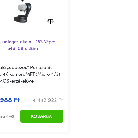
lönleges akció:
-15%
Vége:
54d: 09h: 38m
alú „dobozos” Panasonic
 4K kameraMFT (Micro 4/3)
MOS-érzékelővel
 988 Ft
4 442 922 Ft
sre 4-6
KOSÁRBA