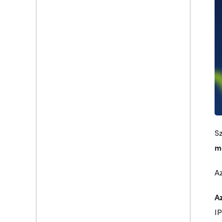
S
m
A
A
I