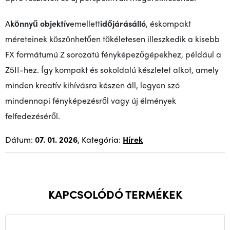
A
könnyű objektív
emellett
időjárásálló
, és
kompakt
méreteinek köszönhetően tökéletesen illeszkedik a kisebb
FX formátumú Z sorozatú fényképezőgépekhez, például a
Z5II-hez. Így kompakt és sokoldalú készletet alkot, amely
minden kreatív kihívásra készen áll, legyen szó
mindennapi fényképezésről vagy új élmények
felfedezéséről.
Dátum:
07. 01. 2026
, Kategória:
Hírek
KAPCSOLÓDÓ TERMÉKEK