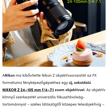
A
Nikon
ma kibővítette Nikon Z objektívsorozatát az FX
formátumú fényképezőgépekhez egy
új, sokoldalú
NIKKOR Z 24–105 mm f/4–7,1
zoom objektívvel
. Az objektív
könnyű szerkezetét univerzális fókusztávolság-
tartománnyal – széles látószögtől közepes teleobjektívig –