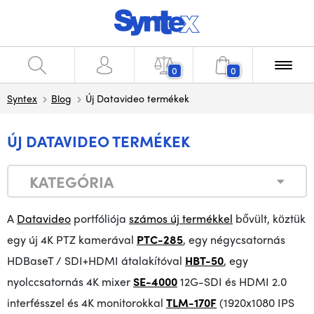
0
0
Syntex
Blog
Új Datavideo termékek
ÚJ DATAVIDEO TERMÉKEK
KATEGÓRIA
A
Datavideo
portfóliója
számos új termékkel
bővült, köztük
egy új 4K PTZ kamerával
PTC-285
, egy négycsatornás
HDBaseT / SDI+HDMI átalakítóval
HBT-50
, egy
nyolccsatornás 4K mixer
SE-4000
12G-SDI és HDMI 2.0
interfésszel és 4K monitorokkal
TLM-170F
(1920x1080 IPS