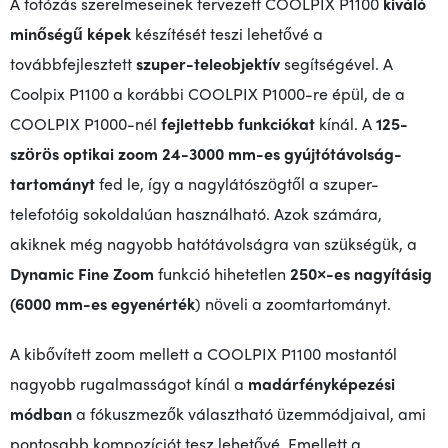
A fotózás szerelmeseinek tervezett COOLPIX P1100
kiváló
minőségű képek
készítését teszi lehetővé a
továbbfejlesztett
szuper-teleobjektív
segítségével. A
Coolpix P1100 a korábbi COOLPIX P1000-re épül, de a
COOLPIX P1000-nél
fejlettebb funkciókat
kínál. A
125-
szörös optikai zoom
24-3000 mm-es gyújtótávolság-
tartományt
fed le, így a nagylátószögtől a szuper-
telefotóig sokoldalúan használható. Azok számára,
akiknek még nagyobb hatótávolságra van szükségük, a
Dynamic Fine Zoom
funkció hihetetlen
250×-es nagyításig
(6000 mm-es egyenérték
) növeli a zoomtartományt.
A kibővített zoom mellett a COOLPIX P1100 mostantól
nagyobb rugalmasságot kínál a
madárfényképezési
módban
a fókuszmezők választható üzemmódjaival, ami
pontosabb kompozíciót tesz lehetővé. Emellett a