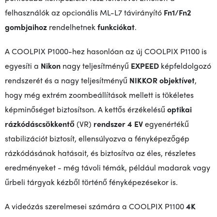
felhasználók az opcionális ML-L7 távirányító
Fn1/Fn2
gombjaihoz
rendelhetnek
funkciókat
.
A COOLPIX P1000-hez hasonlóan az új COOLPIX P1100 is
egyesíti a
Nikon
nagy teljesítményű
EXPEED
képfeldolgozó
rendszerét és a nagy teljesítményű
NIKKOR objektívet
,
hogy még extrém zoombeállítások mellett is tökéletes
képminőséget biztosítson. A kettős érzékelésű
optikai
rázkódáscsökkentő
(VR)
rendszer
4 EV
egyenértékű
stabilizációt biztosít, ellensúlyozva a fényképezőgép
rázkódásának hatásait, és biztosítva az éles, részletes
eredményeket - még távoli témák, például madarak vagy
űrbeli tárgyak kézből történő fényképezésekor is.
A videózás szerelmesei számára a COOLPIX P1100
4K